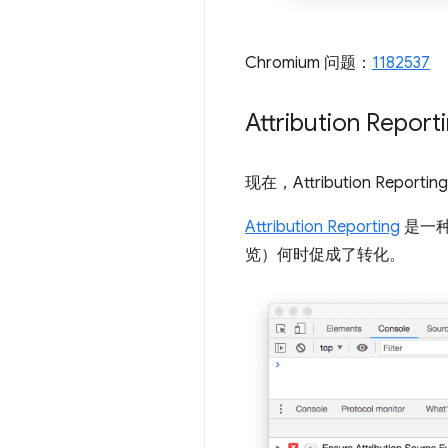
Chromium 问题：
1182537
Attribution Repor
现在，Attribution Reporti
Attribution Reporting
是一种
览）何时促成了转化。