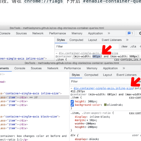
阶段。请在
chrome://flags
下开启
#enable-container-que