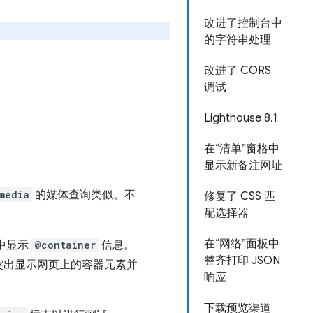
改进了控制台中
的字符串处理
改进了 CORS
调试
Lighthouse 8.1
在“清单”窗格中
显示新备注网址
media
的媒体查询类似。不
修复了 CSS 匹
配选择器
。
在“网络”面板中
中显示
@container
信息。
整齐打印 JSON
突出显示网页上的容器元素并
响应
下载预览渠道