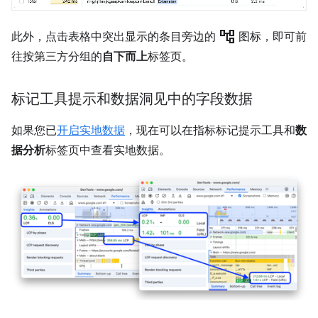
account_tree
此外，点击表格中突出显示的条目旁边的
图标，即可前
往按第三方分组的
自下而上
标签页。
标记工具提示和数据洞见中的字段数据
如果您已
开启实地数据
，现在可以在指标标记提示工具和
数
据分析
标签页中查看实地数据。