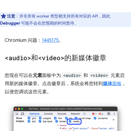
注意
：并非所有 worker 类型都支持所有对应的 API，因此
Debugger
可能不会在您预期的时间暂停。
Chromium 问题：
1445175
。
<audio>
和
<video>
的新媒体徽章
您现在可以在
元素
面板中为
<audio>
和
<video>
元素启
用新的媒体徽章。点击徽章后，系统会将您转到
媒体
面板
，
以便您调试这些元素。