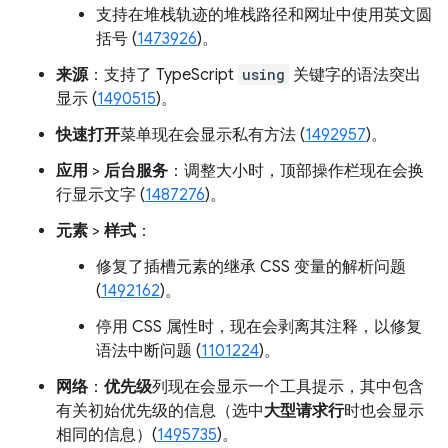
支持在堆栈轨迹的堆栈路径和网址中使用英文圆
括号 (
1473926
)。
来源
：支持了 TypeScript
using
关键字的语法突出
显示 (
1490515
)。
快速打开
菜单现在会显示私有方法 (
1492957
)。
应用
>
后台服务
：调整大小时，顶部操作栏现在会换
行显示文字 (
1487276
)。
元素
>
样式
：
修复了插槽元素的继承 CSS 变量的解析问题
(
1492162
)。
停用 CSS 属性时，现在会剥离其注释，以修复
语法中断问题 (
1101224
)。
网络
：
优先级
列现在会显示一个工具提示，其中包含
有关初始优先级的信息（选中
大型请求行
时也会显示
相同的信息）(
1495735
)。