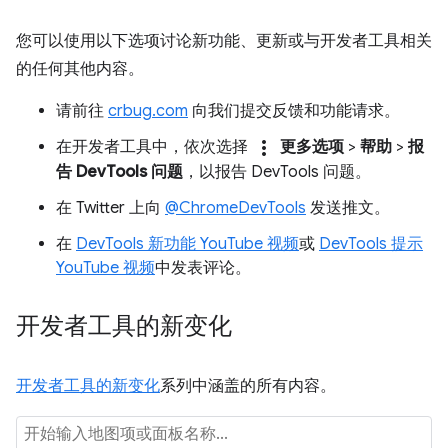
您可以使用以下选项讨论新功能、更新或与开发者工具相关
的任何其他内容。
请前往
crbug.com
向我们提交反馈和功能请求。
more_vert
在开发者工具中，依次选择
更多选项
>
帮助
>
报
告 DevTools 问题
，以报告 DevTools 问题。
在 Twitter 上向
@ChromeDevTools
发送推文。
在
DevTools 新功能 YouTube 视频
或
DevTools 提示
YouTube 视频
中发表评论。
开发者工具的新变化
开发者工具的新变化
系列中涵盖的所有内容。