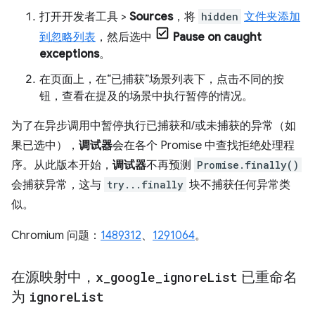
打开开发者工具 >
Sources
，将
hidden
文件夹添加
到忽略列表
，然后选中
Pause on caught
exceptions
。
在页面上，在“已捕获”场景列表下，点击不同的按
钮，查看在提及的场景中执行暂停的情况。
为了在异步调用中暂停执行已捕获和/或未捕获的异常（如
果已选中），
调试器
会在各个 Promise 中查找拒绝处理程
序。从此版本开始，
调试器
不再预测
Promise.finally()
会捕获异常，这与
try...finally
块不捕获任何异常类
似。
Chromium 问题：
1489312
、
1291064
。
在源映射中，
x
_
google
_
ignore
List
已重命名
为
ignore
List