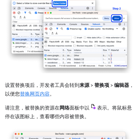
设置替换项后，开发者工具会转到
来源
>
替换项
>
编辑器
，
以便您
替换网页内容
。
请注意，被替换的资源在
网络
面板中以
表示。将鼠标悬
停在该图标上，查看哪些内容被替换。