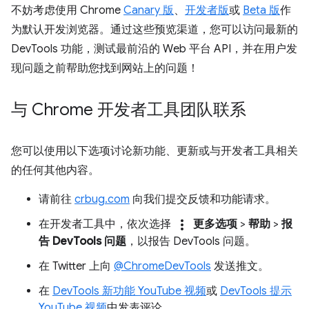
不妨考虑使用 Chrome
Canary 版
、
开发者版
或
Beta 版
作
为默认开发浏览器。通过这些预览渠道，您可以访问最新的
DevTools 功能，测试最前沿的 Web 平台 API，并在用户发
现问题之前帮助您找到网站上的问题！
与 Chrome 开发者工具团队联系
您可以使用以下选项讨论新功能、更新或与开发者工具相关
的任何其他内容。
请前往
crbug.com
向我们提交反馈和功能请求。
more_vert
在开发者工具中，依次选择
更多选项
>
帮助
>
报
告 DevTools 问题
，以报告 DevTools 问题。
在 Twitter 上向
@ChromeDevTools
发送推文。
在
DevTools 新功能 YouTube 视频
或
DevTools 提示
YouTube 视频
中发表评论。