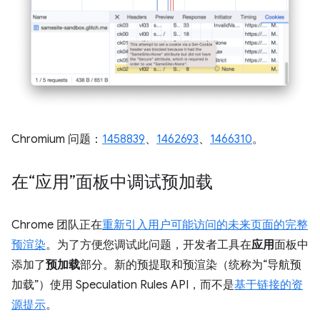
Chromium 问题：
1458839
、
1462693
、
1466310
。
在“应用”面板中调试预加载
Chrome 团队正在
重新引入用户可能访问的未来页面的完整
预渲染
。为了方便您调试此问题，开发者工具在
应用
面板中
添加了
预加载
部分。新的预提取和预渲染（统称为“导航预
加载”）使用 Speculation Rules API，而不是
基于链接的资
源提示
。