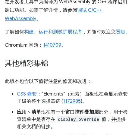
在开发者工具中为编译为 WebAssembly 的 C++ 程序启用
调试功能。如需了解详情，请参阅
调试 C/C++
WebAssembly
。
了解如何
构建、运行和测试扩展程序
，并随时欢迎您
贡献
。
Chromium 问题：
1410709
。
其他精彩集锦
此版本包含以下值得注意的修复和改进：
CSS 嵌套
：“Elements”（元素）面板现在会显示嵌套
子级的整个选择器链 (
1172985
)。
应用
>
清单
现在有一个
窗口控件叠加层
部分，用于检
查清单中是否存在
display_override
值，并提供
相关文档的链接。