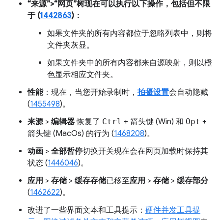
“来源”>“网页”树现在可以执行以下操作，包括但不限
于 (
1442863
)：
如果文件夹的所有内容都位于忽略列表中，则将
文件夹灰显。
如果文件夹中的所有内容都来自源映射，则以橙
色显示相应文件夹。
性能
：现在，当您开始录制时，
拍摄设置
会自动隐藏
(
1455498
)。
来源
>
编辑器
恢复了
Ctrl
+
箭头键
(Win) 和
Opt
+
箭头键
(MacOs) 的行为 (
1468208
)。
动画
>
全部暂停
切换开关现在会在网页加载时保持其
状态 (
1446046
)。
应用
>
存储
>
缓存存储
已移至
应用
>
存储
>
缓存部分
(
1462622
)。
改进了一些界面文本和工具提示：
硬件并发工具提