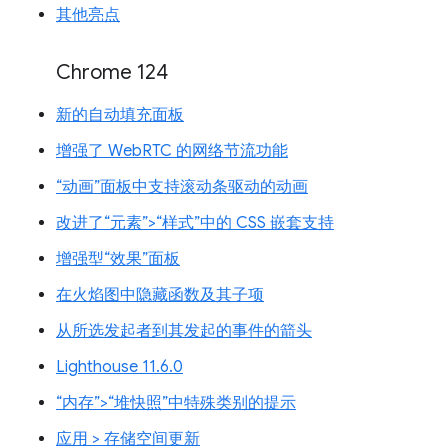
其他亮点
Chrome 124
新的自动填充面板
增强了 WebRTC 的网络节流功能
“动画”面板中支持滚动条驱动的动画
改进了“元素”>“样式”中的 CSS 嵌套支持
增强型“效果”面板
在火焰图中隐藏函数及其子项
从所选发起者到其发起的事件的箭头
Lighthouse 11.6.0
“内存”>“堆快照”中特殊类别的提示
应用 > 存储空间更新