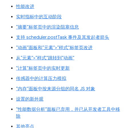
性能改进
实时指标中的互动阶段
“摘要”标签页中的渲染阻塞信息
支持 scheduler.postTask 事件及其发起者箭头
“动画”面板和“元素”>“样式”标签页改进
从“元素”>“样式”跳转到“动画”
“计算”标签页中的实时更新
传感器中的计算压力模拟
“内存”面板中按来源分组的同名 JS 对象
设置的新外观
“性能数据分析”面板已弃用，并已从开发者工具中移
除
其他亮点