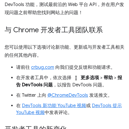
DevTools 功能，测试最前沿的 Web 平台 API，并在用户发
现问题之前帮助您找到网站上的问题！
与 Chrome 开发者工具团队联系
您可以使用以下选项讨论新功能、更新或与开发者工具相关
的任何其他内容。
请前往
crbug.com
向我们提交反馈和功能请求。
more_vert
在开发者工具中，依次选择
更多选项
>
帮助
>
报
告 DevTools 问题
，以报告 DevTools 问题。
在 Twitter 上向
@ChromeDevTools
发送推文。
在
DevTools 新功能 YouTube 视频
或
DevTools 提示
YouTube 视频
中发表评论。