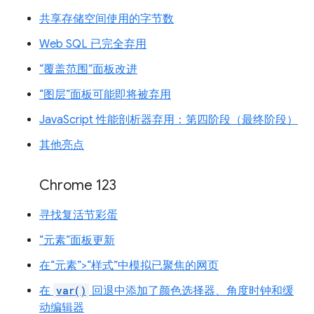
共享存储空间使用的字节数
Web SQL 已完全弃用
“覆盖范围”面板改进
“图层”面板可能即将被弃用
JavaScript 性能剖析器弃用：第四阶段（最终阶段）
其他亮点
Chrome 123
寻找复活节彩蛋
“元素”面板更新
在“元素”>“样式”中模拟已聚焦的网页
在
var()
回退中添加了颜色选择器、角度时钟和缓
动编辑器