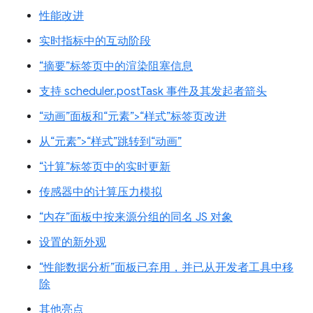
性能改进
实时指标中的互动阶段
“摘要”标签页中的渲染阻塞信息
支持 scheduler.postTask 事件及其发起者箭头
“动画”面板和“元素”>“样式”标签页改进
从“元素”>“样式”跳转到“动画”
“计算”标签页中的实时更新
传感器中的计算压力模拟
“内存”面板中按来源分组的同名 JS 对象
设置的新外观
“性能数据分析”面板已弃用，并已从开发者工具中移
除
其他亮点