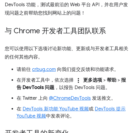
DevTools 功能，测试最前沿的 Web 平台 API，并在用户发
现问题之前帮助您找到网站上的问题！
与 Chrome 开发者工具团队联系
您可以使用以下选项讨论新功能、更新或与开发者工具相关
的任何其他内容。
请前往
crbug.com
向我们提交反馈和功能请求。
more_vert
在开发者工具中，依次选择
更多选项
>
帮助
>
报
告 DevTools 问题
，以报告 DevTools 问题。
在 Twitter 上向
@ChromeDevTools
发送推文。
在
DevTools 新功能 YouTube 视频
或
DevTools 提示
YouTube 视频
中发表评论。