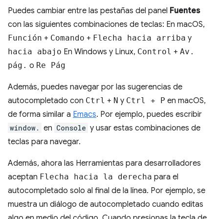
Puedes cambiar entre las pestañas del panel
Fuentes
con las siguientes combinaciones de teclas: En macOS,
Función
+
Comando
+
Flecha hacia arriba
y
hacia abajo
En Windows y Linux,
Control
+
Av.
pág.
o
Re Pág
Además, puedes navegar por las sugerencias de
autocompletado con
Ctrl
+
N
y
Ctrl + P
en macOS,
de forma similar a
Emacs
. Por ejemplo, puedes escribir
window.
en
Console
y usar estas combinaciones de
teclas para navegar.
Además, ahora las Herramientas para desarrolladores
aceptan
Flecha hacia la derecha
para el
autocompletado solo al final de la línea. Por ejemplo, se
muestra un diálogo de autocompletado cuando editas
algo en medio del código. Cuando presionas la tecla de