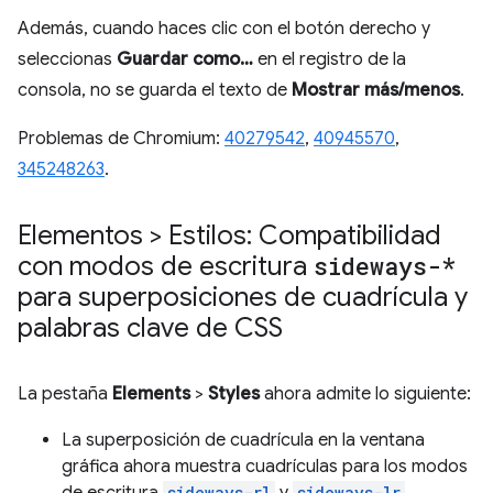
Además, cuando haces clic con el botón derecho y
seleccionas
Guardar como…
en el registro de la
consola, no se guarda el texto de
Mostrar más/menos
.
Problemas de Chromium:
40279542
,
40945570
,
345248263
.
Elementos > Estilos: Compatibilidad
con modos de escritura
sideways-*
para superposiciones de cuadrícula y
palabras clave de CSS
La pestaña
Elements
>
Styles
ahora admite lo siguiente:
La superposición de cuadrícula en la ventana
gráfica ahora muestra cuadrículas para los modos
de escritura
sideways-rl
y
sideways-lr
.