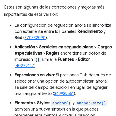
Estas son algunas de las correcciones y mejoras más
importantes de esta versión:
La configuración de regulación ahora se sincroniza
correctamente entre los paneles
Rendimiento
y
Red
(
370332090
).
Aplicación
>
Servicios en segundo plano
>
Cargas
especulativas
>
Reglas
ahora tiene un botón de
impresión
{}
similar a
Fuentes
>
Editor
(
40279147
).
Expresiones en vivo
: Si presionas
Tab
después de
seleccionar una opción de autocompletar, ahora
se sale del campo de edición en lugar de agregar
una sangría al texto (
349939551
).
Elements
>
Styles
:
anchor()
y
anchor-size()
admiten una nueva sintaxis en la que puedes
reordenar argumentos y omitir la dirección