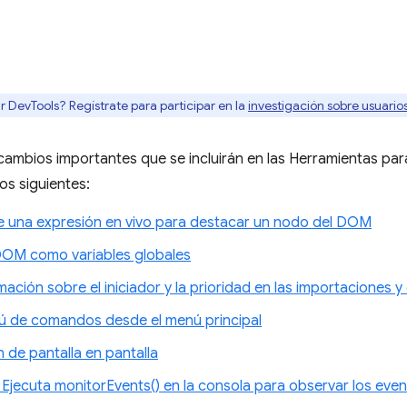
r DevTools? Regístrate para participar en la
investigación sobre usuari
cambios importantes que se incluirán en las Herramientas par
s siguientes:
e una expresión en vivo para destacar un nodo del DOM
OM como variables globales
mación sobre el iniciador y la prioridad en las importaciones
 de comandos desde el menú principal
 de pantalla en pantalla
) Ejecuta monitorEvents() en la consola para observar los eve