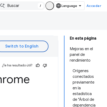
/
Acceder
En esta página
Mejoras en el
panel de
rendimiento
¿Te ha resultado útil?
Orígenes
Chrome
conectados
previamente
en la
estadística
de "Árbol de
dependencia