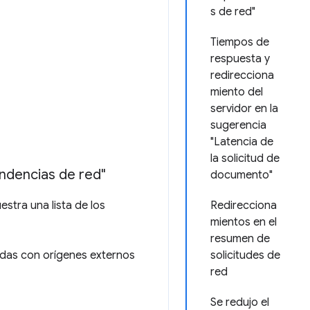
s de red"
Tiempos de
respuesta y
redirecciona
miento del
servidor en la
sugerencia
"Latencia de
la solicitud de
ndencias de red"
documento"
stra una lista de los
Redirecciona
mientos en el
resumen de
adas con orígenes externos
solicitudes de
red
Se redujo el