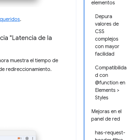
elementos
Depura
equeridos
.
valores de
CSS
ia "Latencia de la
complejos
con mayor
facilidad
ora muestra el tiempo de
Compatibilida
 de redireccionamiento.
d con
@function en
Elements >
Styles
Mejoras en el
panel de red
has-request-