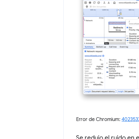
Error de Chromium:
402353
Se redujo el ruido en 