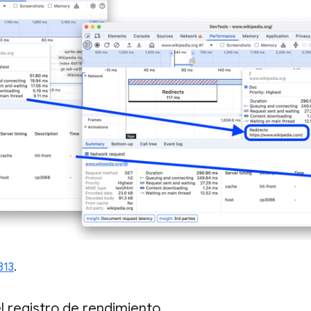
313
.
el registro de rendimiento
.