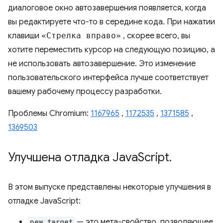
диалоговое окно автозавершения появляется, когда
вы редактируете что-то в середине кода. При нажатии
клавиши
«Стрелка вправо»
, скорее всего, вы
хотите переместить курсор на следующую позицию, а
не использовать автозавершение. Это изменение
пользовательского интерфейса лучше соответствует
вашему рабочему процессу разработки.
Проблемы Chromium:
1167965
,
1172535
,
1371585
,
1369503
Улучшена отладка Java
Script
.
В этом выпуске представлены некоторые улучшения в
отладке JavaScript:
new.target
— это мета-свойство, позволяющее