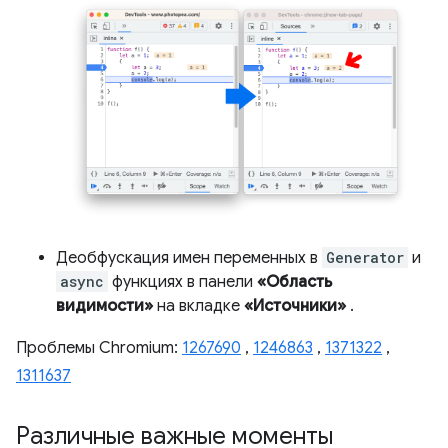
Деобфускация имен переменных в
Generator
и
async
функциях в панели
«Область
видимости»
на вкладке
«Источники»
.
Проблемы Chromium:
1267690
,
1246863
,
1371322
,
1311637
Различные важные моменты