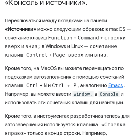
«Консоль и источники»
.
Переключаться между вкладками на панели
«Источники»
можно следующим образом: в macOS —
сочетание клавиш
Function
+
Command
+
стрелки
вверх
и
вниз;
в Windows и Linux —
сочетание
клавиш Control
+
Page вверх
или
вниз.
Кроме того, на MacOS вы можете перемещаться по
подсказкам автозаполнения с помощью сочетаний
клавиш Ctrl
+
N
и
Ctrl + P
, аналогично
Emacs
.
Например, вы можете ввести
window.
в
Console
и
использовать эти сочетания клавиш для навигации.
Кроме того, в инструментах разработчика теперь для
автозавершения используется
клавиша «Стрелка
вправо»
только в конце строки. Например,