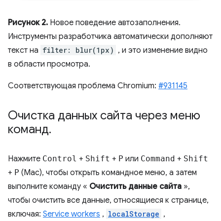
Рисунок 2.
Новое поведение автозаполнения.
Инструменты разработчика автоматически дополняют
текст на
filter: blur(1px)
, и это изменение видно
в области просмотра.
Соответствующая проблема Chromium:
#931145
Очистка данных сайта через меню
команд
.
Нажмите
Control
+
Shift
+
P
или
Command
+
Shift
+
P
(Mac), чтобы открыть командное меню, а затем
выполните команду «
Очистить данные сайта
»,
чтобы очистить все данные, относящиеся к странице,
включая:
Service workers
,
localStorage
,