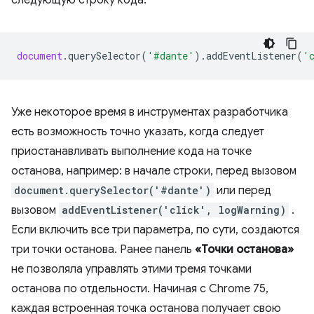
document
.
querySelector
(
'#dante'
).
addEventListener
(
'
Уже некоторое время в инструментах разработчика
есть возможность точно указать, когда следует
приостанавливать выполнение кода на точке
останова, например: в начале строки, перед вызовом
document.querySelector('#dante')
или перед
вызовом
addEventListener('click', logWarning)
.
Если включить все три параметра, по сути, создаются
три точки останова. Ранее панель
«Точки останова»
не позволяла управлять этими тремя точками
останова по отдельности. Начиная с Chrome 75,
каждая встроенная точка останова получает свою