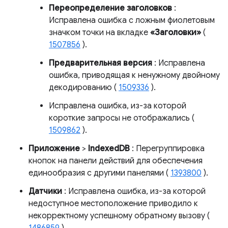
Переопределение заголовков
:
Исправлена ​​ошибка с ложным фиолетовым
значком точки на вкладке
«Заголовки»
(
1507856
).
Предварительная версия
: Исправлена ​​
ошибка, приводящая к ненужному двойному
декодированию (
1509336
).
Исправлена ​​ошибка, из-за которой
короткие запросы не отображались (
1509862
).
Приложение
>
IndexedDB
: Перегруппировка
кнопок на панели действий для обеспечения
единообразия с другими панелями (
1393800
).
Датчики
: Исправлена ​​ошибка, из-за которой
недоступное местоположение приводило к
некорректному успешному обратному вызову (
1486859
).