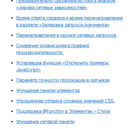
Предварительно связанные истоки в анализе
«дерева сетевых зависимостей»
Время ответа сервера и время перенаправления
в разделе «Задержка запроса документа»
Перенаправления в сводке сетевых запросов
Снижение уровня шума в графике
производительности.
Устаревшая функция «Отключить примеры
JavaScript»
Параметр точности геолокации в датчиках
Улучшения панели элементов
Упрощенная отладка сложных значений CSS.
Поддержка @function в Элементах > Стили
Улучшения сетевой панели