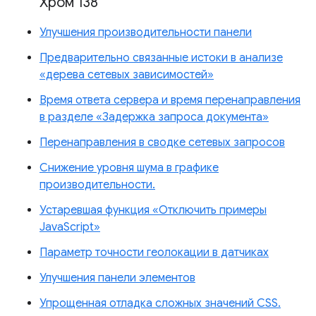
Хром 138
Улучшения производительности панели
Предварительно связанные истоки в анализе
«дерева сетевых зависимостей»
Время ответа сервера и время перенаправления
в разделе «Задержка запроса документа»
Перенаправления в сводке сетевых запросов
Снижение уровня шума в графике
производительности.
Устаревшая функция «Отключить примеры
JavaScript»
Параметр точности геолокации в датчиках
Улучшения панели элементов
Упрощенная отладка сложных значений CSS.