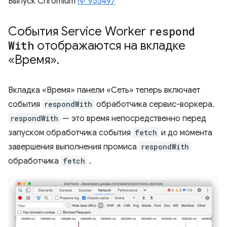
Выпуск Chromium
№ 955497
События Service Worker
respond
With
отображаются на вкладке
«Время»
.
Вкладка «Время» панели «Сеть» теперь включает
события
respondWith
обработчика сервис-воркера.
respondWith
— это время непосредственно перед
запуском обработчика события
fetch
и до момента
завершения выполнения промиса
respondWith
обработчика
fetch
.