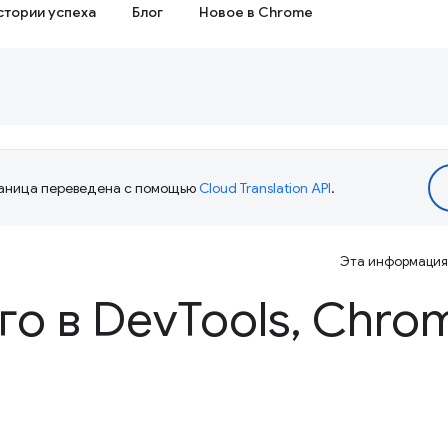
стории успеха
Блог
Новое в Chrome
аница переведена с помощью
Cloud Translation API
.
Эта информация 
го в Dev
Tools
,
Chrom