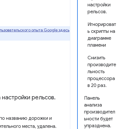
настройки
рельсов.
Игнорироват
ьзовательского опыта Google здесь
ь скрипты на
диаграмме
пламени
Снизить
производите
льность
процессора
в 20 раз.
 настройки рельсов
.
Панель
анализа
производител
 по названию дорожки и
ьности будет
упразднена.
тельного места, удалена.