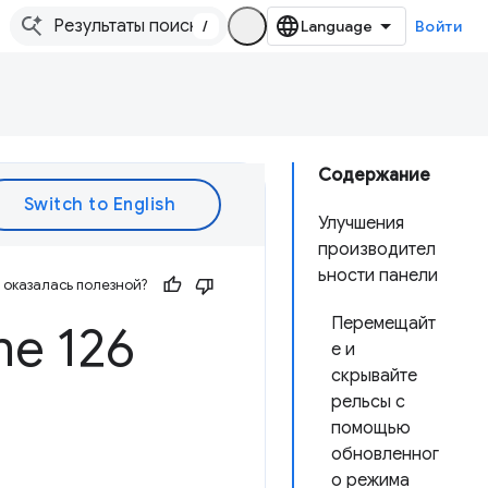
/
Войти
Содержание
Улучшения
производител
ьности панели
оказалась полезной?
Перемещайт
e 126
е и
скрывайте
рельсы с
помощью
обновленног
о режима