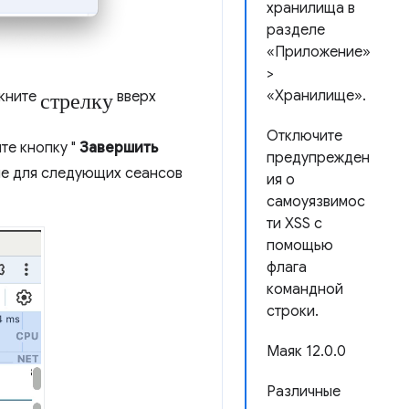
хранилища в
разделе
«Приложение»
>
стрелку
«Хранилище».
лкните
вверх
Отключите
те кнопку "
Завершить
предупрежден
 не для следующих сеансов
ия о
самоуязвимос
ти XSS с
помощью
флага
командной
строки.
Маяк 12.0.0
Различные