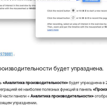
4978881
.
роизводительности будет упразднена
.
ль
«Аналитика производительности»
будет упразднена в 
теграцией её наиболее полезных функций в панель
«Произ
й части панели «
Аналитика производительности»
отобра
оящем упразднении.