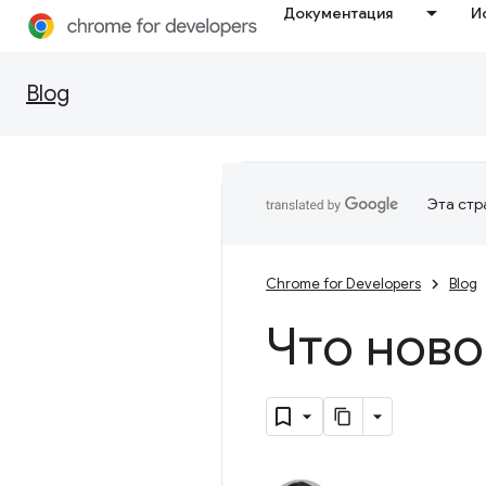
Документация
И
Blog
Эта стр
Chrome for Developers
Blog
Что ново