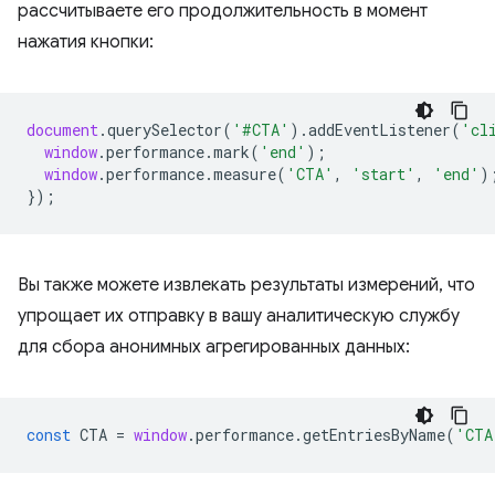
рассчитываете его продолжительность в момент
нажатия кнопки:
document
.
querySelector
(
'#CTA'
).
addEventListener
(
'cl
window
.
performance
.
mark
(
'end'
);
window
.
performance
.
measure
(
'CTA'
,
'start'
,
'end'
)
});
Вы также можете извлекать результаты измерений, что
упрощает их отправку в вашу аналитическую службу
для сбора анонимных агрегированных данных:
const
CTA
=
window
.
performance
.
getEntriesByName
(
'CTA