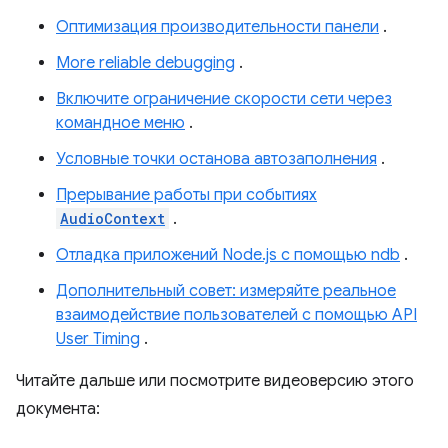
Оптимизация производительности панели
.
More reliable debugging
.
Включите ограничение скорости сети через
командное меню
.
Условные точки останова автозаполнения
.
Прерывание работы при событиях
AudioContext
.
Отладка приложений Node.js с помощью ndb
.
Дополнительный совет: измеряйте реальное
взаимодействие пользователей с помощью API
User Timing
.
Читайте дальше или посмотрите видеоверсию этого
документа: