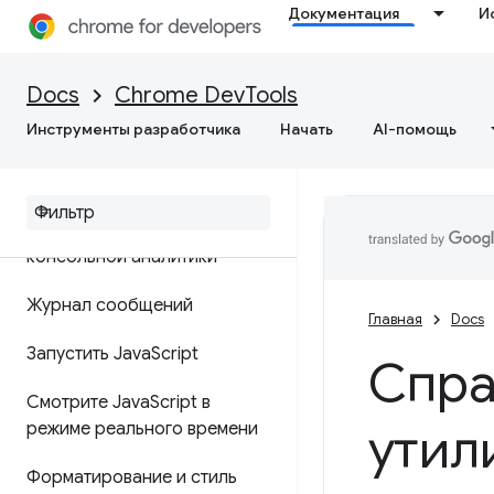
Документация
И
CSS
Docs
Chrome DevTools
Cloud Console
Инструменты разработчика
Начать
AI-помощь
Обзор
Анализ ошибок и
предупреждений с помощью
консольной аналитики
Журнал сообщений
Главная
Docs
Запустить Java
Script
Спра
Смотрите Java
Script в
утил
режиме реального времени
Форматирование и стиль