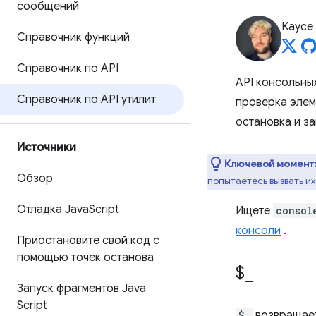
сообщений
Kayce
Справочник функций
Справочник по API
API консольны
Справочник по API утилит
проверка элем
остановка и з
Источники
Ключевой момент
Обзор
попытаетесь вызвать их
Отладка Java
Script
Ищете
consol
консоли
.
Приостановите свой код с
помощью точек останова
$
_
Запуск фрагментов Java
Script
$_
возвращает