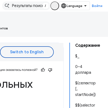
/
Войти
ентов
Содержание
$_
0–4
ия оказалась полезной?
доллара
ольных
$(селектор
[,
startNode])
$$(selector