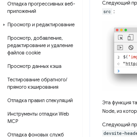
Следующий при
Отладка прогрессивных веб-
приложений
src
:
Просмотр и редактирование
Просмотр
,
добавление
,
редактирование и удаление
файлов cookie
Просмотр данных кэша
Тестирование обратного
/
прямого кэширования
Отладка правил спекуляций
Эта функция т
Node, из кото
Инструменты отладки Web
MCP
Следующий при
devsite-head
Отладка фоновых служб