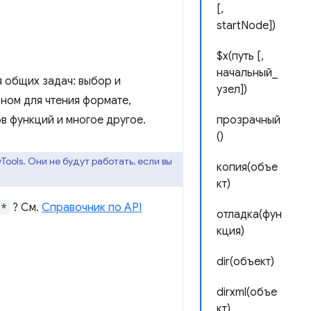
[,
startNode])
$x(путь [,
начальный_
 общих задач: выбор и
узел])
ном для чтения формате,
в функций и многое другое.
прозрачный
()
ools. Они не будут работать, если вы
копия(объе
кт)
.*
? См.
Справочник по API
отладка(фун
кция)
dir(объект)
dirxml(объе
кт)