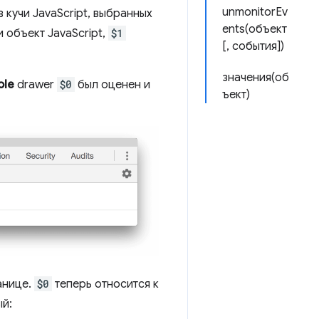
unmonitorEv
 кучи JavaScript, выбранных
ents(объект
 объект JavaScript,
$1
[, события])
значения(об
ole
drawer
$0
был оценен и
ъект)
анице.
$0
теперь относится к
й: