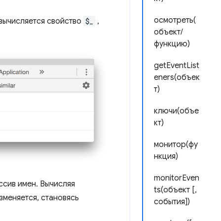
осмотреть(
 вычисляется свойство
$_
,
объект/
функцию)
getEventList
eners(объек
т)
ключи(объе
кт)
монитор(фу
нкция)
monitorEven
сив имен. Вычисляя
ts(объект [,
зменяется, становясь
события])