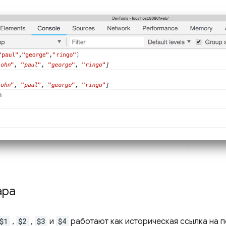
ара
$1
,
$2
,
$3
и
$4
работают как историческая ссылка на п