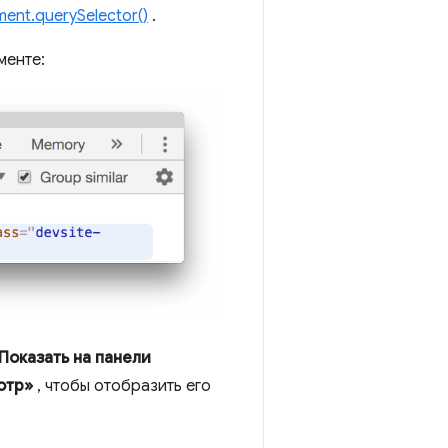
ent.querySelector()
.
менте:
Показать на панели
отр»
, чтобы отобразить его