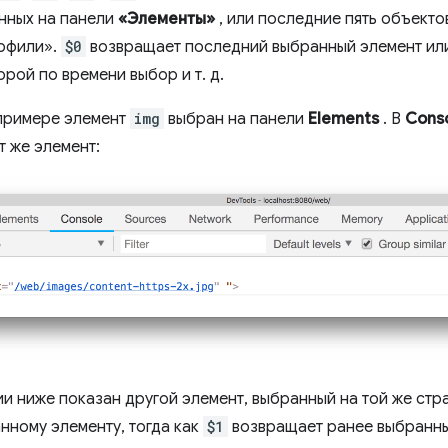
нных на панели
«Элементы»
, или последние пять объектов
офили».
$0
возвращает последний выбранный элемент или
рой по времени выбор и т. д.
примере элемент
img
выбран на панели
Elements
. В
Cons
т же элемент:
и ниже показан другой элемент, выбранный на той же стр
нному элементу, тогда как
$1
возвращает ранее выбранны