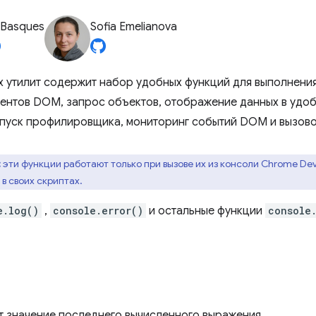
 Basques
Sofia Emelianova
х утилит содержит набор удобных функций для выполнения
ентов DOM, запрос объектов, отображение данных в удоб
апуск профилировщика, мониторинг событий DOM и вызово
:
эти функции работают только при вызове их из консоли Chrome DevT
 в своих скриптах.
e.log()
,
console.error()
и остальные функции
console
 значение последнего вычисленного выражения.