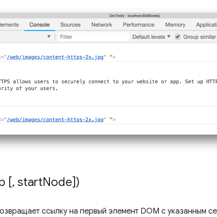
р [
,
start
Node])
озвращает ссылку на первый элемент DOM с указанным се