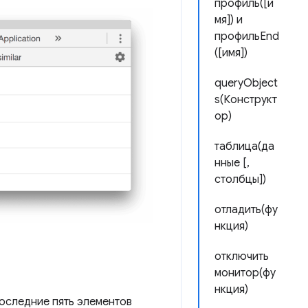
профиль([и
мя]) и
профильEnd
([имя])
queryObject
s(Конструкт
ор)
таблица(да
нные [,
столбцы])
отладить(фу
нкция)
отключить
монитор(фу
нкция)
оследние пять элементов