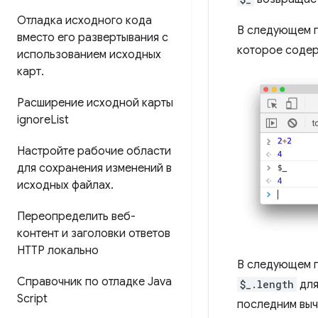
Отладка исходного кода
В следующем п
вместо его развертывания с
которое содер
использованием исходных
карт
.
Расширение исходной карты
ignore
List
Настройте рабочие области
для сохранения изменений в
исходных файлах
.
Переопределить веб-
контент и заголовки ответов
HTTP локально
В следующем п
Справочник по отладке Java
$_.length
для
Script
последним выч