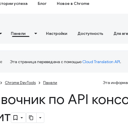
стории успеха
Блог
Новое в Chrome
Панели
Настройки
Доступность
Для аг
Эта страница переведена с помощью
Cloud Translation API
.
Chrome DevTools
Панели
Эта информац
вочник по API конс
ит