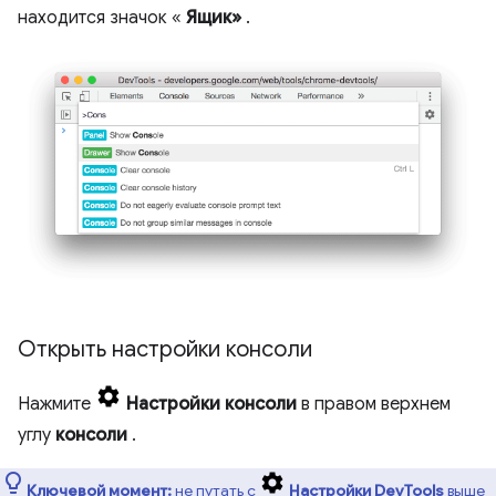
находится значок «
Ящик»
.
Открыть настройки консоли
Нажмите
Настройки консоли
в правом верхнем
углу
консоли
.
Ключевой момент:
не путать с
Настройки DevTools
выше