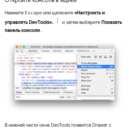
Откройте консоль в ящике
Нажмите
Escape
или щелкните
«Настроить и
управлять DevTools».
и затем выберите
Показать
панель консоли
.
В нижней части окна DevTools появится Drawer с