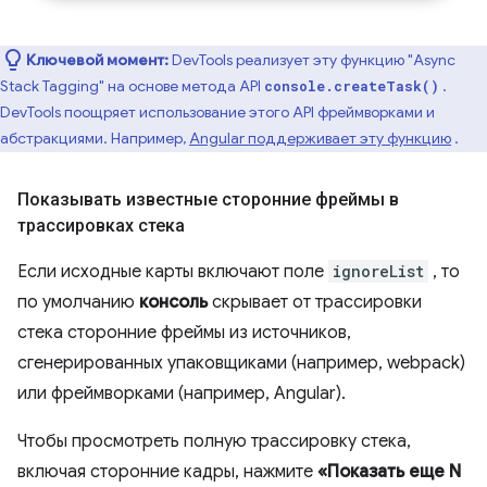
Ключевой момент:
DevTools реализует эту функцию "Async
Stack Tagging" на основе метода API
.
console.createTask()
DevTools поощряет использование этого API фреймворками и
абстракциями. Например,
Angular поддерживает эту функцию
.
Показывать известные сторонние фреймы в
трассировках стека
Если исходные карты включают поле
ignoreList
, то
по умолчанию
консоль
скрывает от трассировки
стека сторонние фреймы из источников,
сгенерированных упаковщиками (например, webpack)
или фреймворками (например, Angular).
Чтобы просмотреть полную трассировку стека,
включая сторонние кадры, нажмите
«Показать еще N