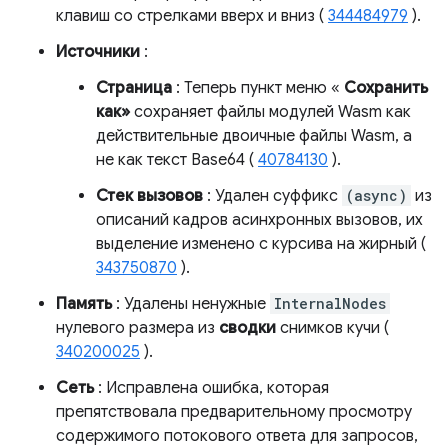
клавиш со стрелками вверх и вниз (
344484979
).
Источники
:
Страница
: Теперь пункт меню «
Сохранить
как»
сохраняет файлы модулей Wasm как
действительные двоичные файлы Wasm, а
не как текст Base64 (
40784130
).
Стек вызовов
: Удален суффикс
(async)
из
описаний кадров асинхронных вызовов, их
выделение изменено с курсива на жирный (
343750870
).
Память
: Удалены ненужные
InternalNodes
нулевого размера из
сводки
снимков кучи (
340200025
).
Сеть
: Исправлена ​​ошибка, которая
препятствовала предварительному просмотру
содержимого потокового ответа для запросов,