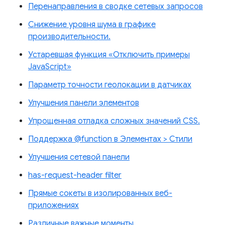
Перенаправления в сводке сетевых запросов
Снижение уровня шума в графике
производительности.
Устаревшая функция «Отключить примеры
JavaScript»
Параметр точности геолокации в датчиках
Улучшения панели элементов
Упрощенная отладка сложных значений CSS.
Поддержка @function в Элементах > Стили
Улучшения сетевой панели
has-request-header filter
Прямые сокеты в изолированных веб-
приложениях
Различные важные моменты