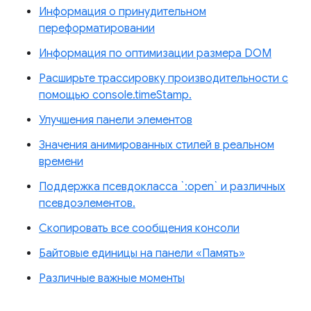
Информация о принудительном
переформатировании
Информация по оптимизации размера DOM
Расширьте трассировку производительности с
помощью console.timeStamp.
Улучшения панели элементов
Значения анимированных стилей в реальном
времени
Поддержка псевдокласса `:open` и различных
псевдоэлементов.
Скопировать все сообщения консоли
Байтовые единицы на панели «Память»
Различные важные моменты