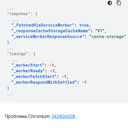
...
"response"
:
{
...
"_fetchedViaServiceWorker"
:
true
,
"_responseCacheStorageCacheName"
:
"V1"
,
"_serviceWorkerResponseSource"
:
"cache-storage"
}
...
"timings"
:
{
...
"_workerStart"
:
-1
,
"_workerReady"
:
-1
,
"_workerFetchStart"
:
-1
,
"_workerRespondWithSettled"
:
-1
}
...
Проблема Chromium:
342406608
.