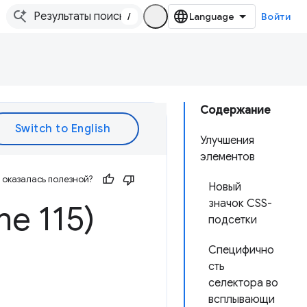
/
Войти
Содержание
Улучшения
элементов
оказалась полезной?
Новый
значок CSS-
me 115)
подсетки
Специфично
сть
селектора во
всплывающи