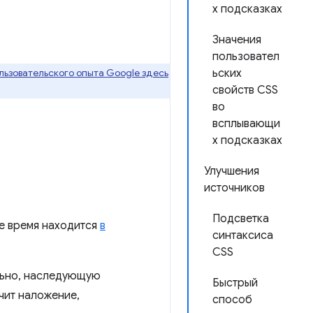
х подсказках
Значения
пользовател
ьзовательского опыта Google здесь
ьских
свойств CSS
во
всплывающи
х подсказках
Улучшения
источников
Подсветка
ее время находится
в
синтаксиса
CSS
ельно, наследующую
Быстрый
чит наложение,
способ