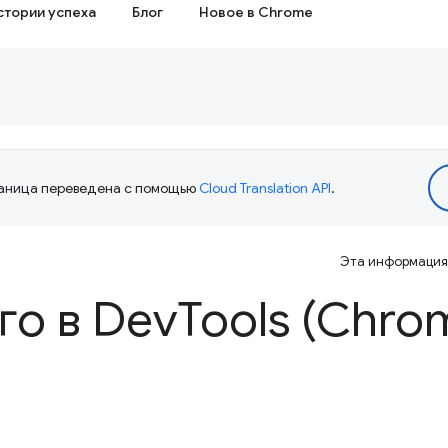
стории успеха
Блог
Новое в Chrome
аница переведена с помощью
Cloud Translation API
.
Эта информация 
го в Dev
Tools (Chro