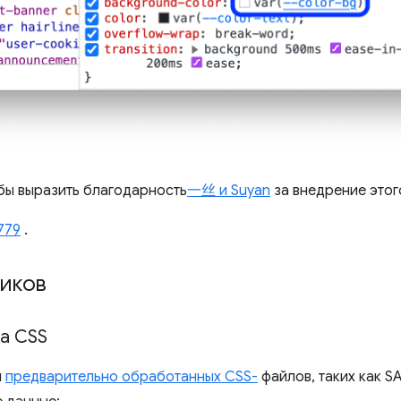
бы выразить благодарность
一丝 и Suyan
за внедрение этог
779
.
ников
а CSS
я
предварительно обработанных CSS-
файлов, таких как SA