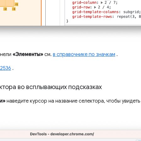
анели
«Элементы»
см.
в справочнике по значкам
.
42536
.
ктора во всплывающих подсказках
и»
наведите курсор на название селектора, чтобы увидеть