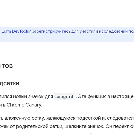
чшить DevTools? Зарегистрируйтесь для участия в
исследовании пол
нтов
дсетки
вился новый значок для
subgrid
. Эта функция в настоящ
 в Chrome Canary.
ть вложенную сетку, являющуюся подсеткой и, следоват
жек от родительской сетки, щелкните значок. Он переклю