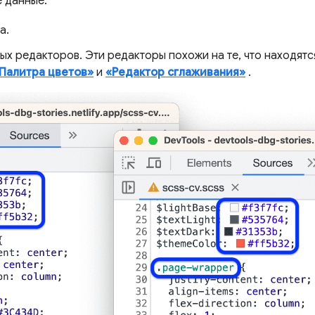
 данные:
а.
х редакторов. Эти редакторы похожи на те, что находят
Палитра цветов»
и
«Редактор сглаживания»
.