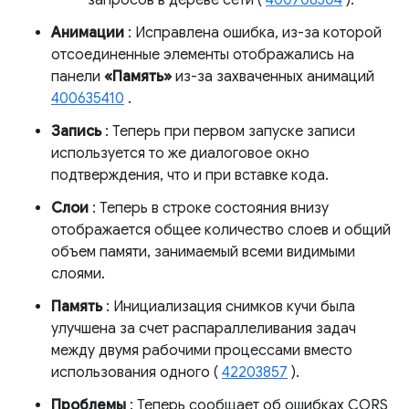
запросов в дереве сети (
400708304
).
Анимации
: Исправлена ​​ошибка, из-за которой
отсоединенные элементы отображались на
панели
«Память»
из-за захваченных анимаций
400635410
.
Запись
: Теперь при первом запуске записи
используется то же диалоговое окно
подтверждения, что и при вставке кода.
Слои
: Теперь в строке состояния внизу
отображается общее количество слоев и общий
объем памяти, занимаемый всеми видимыми
слоями.
Память
: Инициализация снимков кучи была
улучшена за счет распараллеливания задач
между двумя рабочими процессами вместо
использования одного (
42203857
).
Проблемы
: Теперь сообщает об ошибках CORS