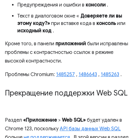
Предупреждения и ошибки в
консоли
.
Текст в диалоговом окне «
Доверяете ли вы
этому коду?»
при вставке кода в
консоль
или
исходный код
.
Кроме того, в панели
приложений
были исправлены
проблемы с контрастностью ссылок в режиме
высокой контрастности.
Проблемы Chromium:
1485257
,
1486643
,
1485263
.
Прекращение поддержки Web SQL
Раздел
«Приложение
>
Web SQL»
будет удален в
Chrome 123, поскольку
API базы данных Web SQL
больше
не поддерживается
. В этой версии в раздел