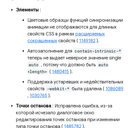
Элементы
:
Цветовые образцы функций синхронизации
анимации не отображаются для длинных
свойств CSS в рамках
расширяемых
сокращенных
свойств (
1149182
).
Автозаполнение для
contain-intrinsic-*
теперь не выдает неверное значение single
auto
, потому что должно быть
auto
<length>
(
1480415
).
Поддержка устаревших и недействительных
свойств
-webkit-*
была удалена (
1086089
,
1030765
).
Точки останова
: Исправлена ​​ошибка, из-за
которой исчезало диалоговое окно
редактирования точек останова при изменении
типа точки останова (
1485782
).