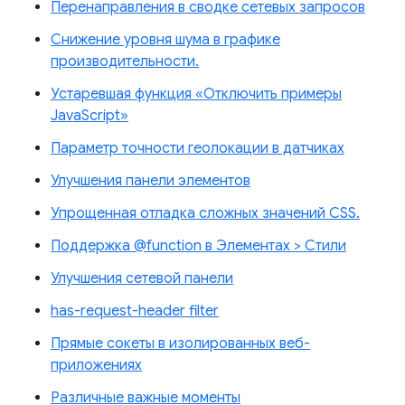
Перенаправления в сводке сетевых запросов
Снижение уровня шума в графике
производительности.
Устаревшая функция «Отключить примеры
JavaScript»
Параметр точности геолокации в датчиках
Улучшения панели элементов
Упрощенная отладка сложных значений CSS.
Поддержка @function в Элементах > Стили
Улучшения сетевой панели
has-request-header filter
Прямые сокеты в изолированных веб-
приложениях
Различные важные моменты