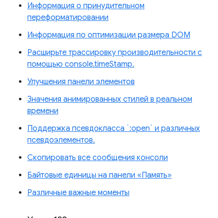
Информация о принудительном
переформатировании
Информация по оптимизации размера DOM
Расширьте трассировку производительности с
помощью console.timeStamp.
Улучшения панели элементов
Значения анимированных стилей в реальном
времени
Поддержка псевдокласса `:open` и различных
псевдоэлементов.
Скопировать все сообщения консоли
Байтовые единицы на панели «Память»
Различные важные моменты