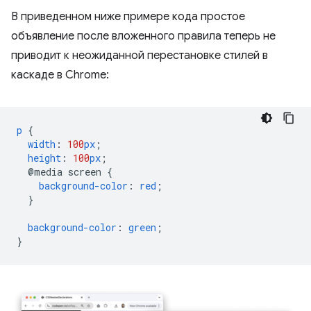
В приведенном ниже примере кода простое
объявление после вложенного правила теперь не
приводит к неожиданной перестановке стилей в
каскаде в Chrome:
p
{
width
:
100
px
;
height
:
100
px
;
@media
screen
{
background-color
:
red
;
}
background-color
:
green
;
}