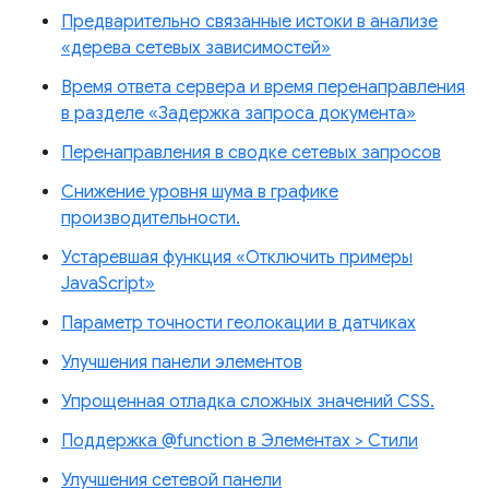
Предварительно связанные истоки в анализе
«дерева сетевых зависимостей»
Время ответа сервера и время перенаправления
в разделе «Задержка запроса документа»
Перенаправления в сводке сетевых запросов
Снижение уровня шума в графике
производительности.
Устаревшая функция «Отключить примеры
JavaScript»
Параметр точности геолокации в датчиках
Улучшения панели элементов
Упрощенная отладка сложных значений CSS.
Поддержка @function в Элементах > Стили
Улучшения сетевой панели