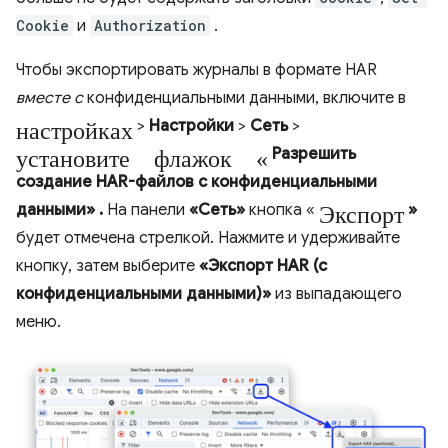
Cookie
и
Authorization
.
Чтобы экспортировать журналы в формате HAR
вместе с
конфиденциальными данными, включите в
настройках
>
Настройки
>
Сеть
>
установите флажок «
Разрешить
создание HAR-файлов с конфиденциальными
Экспорт
данными»
.
На панели
«Сеть»
кнопка «
»
будет отмечена стрелкой. Нажмите и удерживайте
кнопку, затем выберите
«Экспорт HAR (с
конфиденциальными данными)»
из выпадающего
меню.