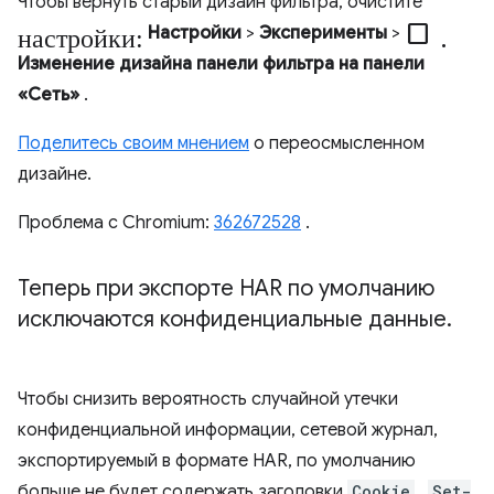
Чтобы вернуть старый дизайн фильтра, очистите
настройки:
check_box_outline_blank.
Настройки
>
Эксперименты
>
Изменение дизайна панели фильтра на панели
«Сеть»
.
Поделитесь своим мнением
о переосмысленном
дизайне.
Проблема с Chromium:
362672528
.
Теперь при экспорте HAR по умолчанию
исключаются конфиденциальные данные
.
Чтобы снизить вероятность случайной утечки
конфиденциальной информации, сетевой журнал,
экспортируемый в формате HAR, по умолчанию
больше не будет содержать заголовки
Cookie
,
Set-