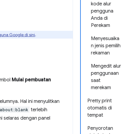
kode alur
pengguna
Anda di
Perekam
guna Google di sini
.
Menyesuaika
n jenis pemilih
rekaman
Mengedit alur
penggunaan
ombol
Mulai pembuatan
saat
merekam
Pretty print
umnya. Hal ini menyulitkan
otomatis di
about:blank
terlebih
tempat
i selaras dengan panel
Penyorotan