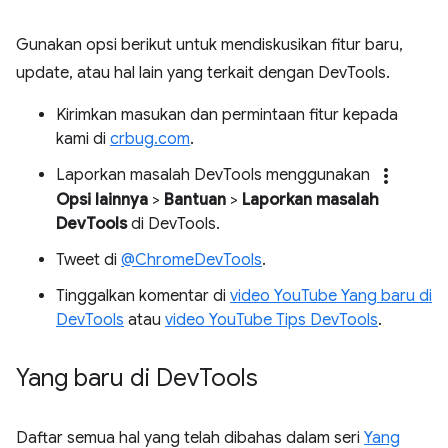
Gunakan opsi berikut untuk mendiskusikan fitur baru,
update, atau hal lain yang terkait dengan DevTools.
Kirimkan masukan dan permintaan fitur kepada
kami di
crbug.com
.
more_vert
Laporkan masalah DevTools menggunakan
Opsi lainnya
>
Bantuan
>
Laporkan masalah
DevTools
di DevTools.
Tweet di
@ChromeDevTools
.
Tinggalkan komentar di
video YouTube Yang baru di
DevTools
atau
video YouTube Tips DevTools
.
Yang baru di Dev
Tools
Daftar semua hal yang telah dibahas dalam seri
Yang