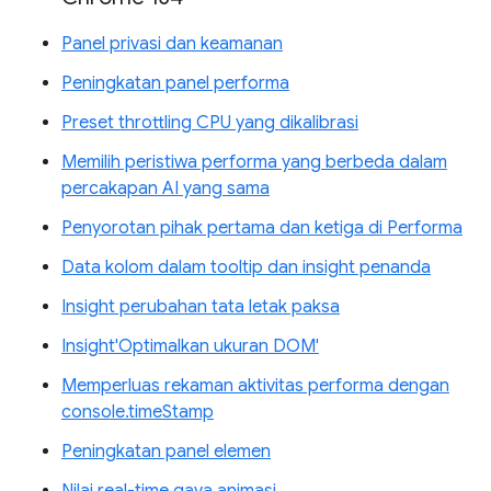
Panel privasi dan keamanan
Peningkatan panel performa
Preset throttling CPU yang dikalibrasi
Memilih peristiwa performa yang berbeda dalam
percakapan AI yang sama
Penyorotan pihak pertama dan ketiga di Performa
Data kolom dalam tooltip dan insight penanda
Insight perubahan tata letak paksa
Insight'Optimalkan ukuran DOM'
Memperluas rekaman aktivitas performa dengan
console.timeStamp
Peningkatan panel elemen
Nilai real-time gaya animasi