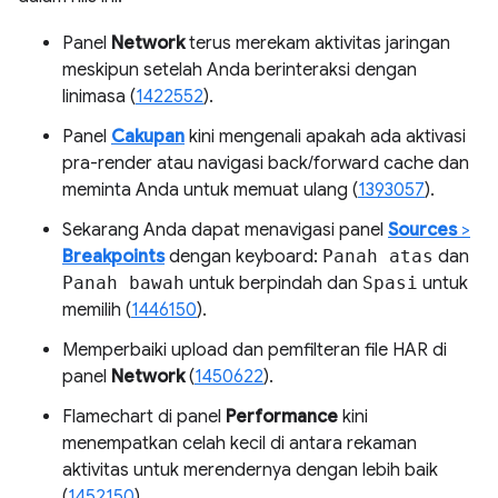
Panel
Network
terus merekam aktivitas jaringan
meskipun setelah Anda berinteraksi dengan
linimasa (
1422552
).
Panel
Cakupan
kini mengenali apakah ada aktivasi
pra-render atau navigasi back/forward cache dan
meminta Anda untuk memuat ulang (
1393057
).
Sekarang Anda dapat menavigasi panel
Sources
>
Breakpoints
dengan keyboard:
Panah atas
dan
Panah bawah
untuk berpindah dan
Spasi
untuk
memilih (
1446150
).
Memperbaiki upload dan pemfilteran file HAR di
panel
Network
(
1450622
).
Flamechart di panel
Performance
kini
menempatkan celah kecil di antara rekaman
aktivitas untuk merendernya dengan lebih baik
(
1452150
).