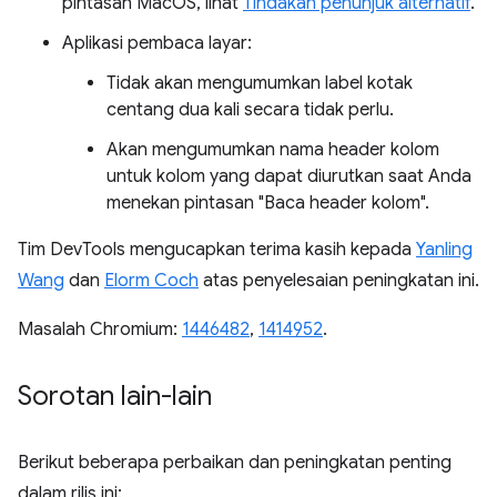
pintasan MacOS, lihat
Tindakan penunjuk alternatif
.
Aplikasi pembaca layar:
Tidak akan mengumumkan label kotak
centang dua kali secara tidak perlu.
Akan mengumumkan nama header kolom
untuk kolom yang dapat diurutkan saat Anda
menekan pintasan "Baca header kolom".
Tim DevTools mengucapkan terima kasih kepada
Yanling
Wang
dan
Elorm Coch
atas penyelesaian peningkatan ini.
Masalah Chromium:
1446482
,
1414952
.
Sorotan lain-lain
Berikut beberapa perbaikan dan peningkatan penting
dalam rilis ini: