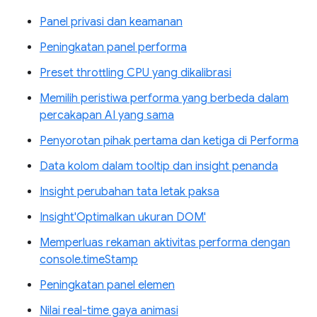
Panel privasi dan keamanan
Peningkatan panel performa
Preset throttling CPU yang dikalibrasi
Memilih peristiwa performa yang berbeda dalam
percakapan AI yang sama
Penyorotan pihak pertama dan ketiga di Performa
Data kolom dalam tooltip dan insight penanda
Insight perubahan tata letak paksa
Insight'Optimalkan ukuran DOM'
Memperluas rekaman aktivitas performa dengan
console.timeStamp
Peningkatan panel elemen
Nilai real-time gaya animasi