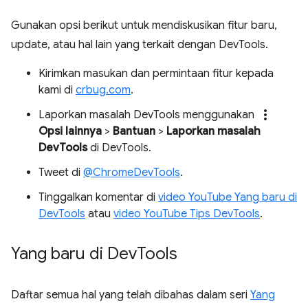
Gunakan opsi berikut untuk mendiskusikan fitur baru,
update, atau hal lain yang terkait dengan DevTools.
Kirimkan masukan dan permintaan fitur kepada
kami di
crbug.com
.
more_vert
Laporkan masalah DevTools menggunakan
Opsi lainnya
>
Bantuan
>
Laporkan masalah
DevTools
di DevTools.
Tweet di
@ChromeDevTools
.
Tinggalkan komentar di
video YouTube Yang baru di
DevTools
atau
video YouTube Tips DevTools
.
Yang baru di Dev
Tools
Daftar semua hal yang telah dibahas dalam seri
Yang