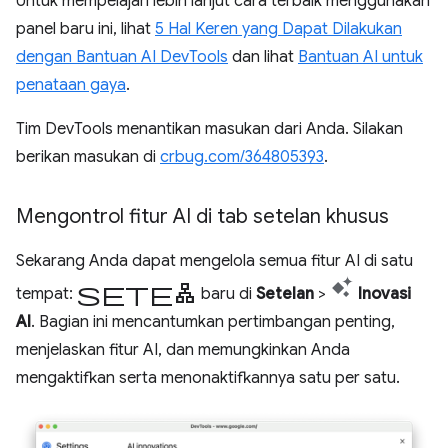
Untuk mempelajari lebih lanjut cara terbaik menggunakan
panel baru ini, lihat
5 Hal Keren yang Dapat Dilakukan
dengan Bantuan AI DevTools
dan lihat
Bantuan AI untuk
penataan gaya
.
Tim DevTools menantikan masukan dari Anda. Silakan
berikan masukan di
crbug.com/364805393
.
Mengontrol fitur AI di tab setelan khusus
Sekarang Anda dapat mengelola semua fitur AI di satu
setelan
tempat:
baru di
Setelan
>
Inovasi
AI
. Bagian ini mencantumkan pertimbangan penting,
menjelaskan fitur AI, dan memungkinkan Anda
mengaktifkan serta menonaktifkannya satu per satu.