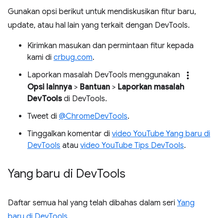
Gunakan opsi berikut untuk mendiskusikan fitur baru,
update, atau hal lain yang terkait dengan DevTools.
Kirimkan masukan dan permintaan fitur kepada
kami di
crbug.com
.
more_vert
Laporkan masalah DevTools menggunakan
Opsi lainnya
>
Bantuan
>
Laporkan masalah
DevTools
di DevTools.
Tweet di
@ChromeDevTools
.
Tinggalkan komentar di
video YouTube Yang baru di
DevTools
atau
video YouTube Tips DevTools
.
Yang baru di Dev
Tools
Daftar semua hal yang telah dibahas dalam seri
Yang
baru di DevTools
.