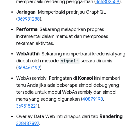
memperbaiki rendering penggantian (
365802559
).
Jaringan
: Memperbaiki pratinjau GraphQL
(
369931288
).
Performa
: Sekarang melaporkan progres
inkremental dalam memuat dan memproses
rekaman aktivitas.
WebAuthn
: Sekarang memperbarui kredensial yang
diubah oleh metode
signal*
secara dinamis
(
368467199
).
WebAssembly: Peringatan di
Konsol
kini memberi
tahu Anda jika ada beberapa simbol debug yang
tersedia untuk modul WebAssembly dan simbol
mana yang sedang digunakan (
40879198
,
369515221
).
Overlay Data Web Inti dihapus dari tab
Rendering
328487897
.