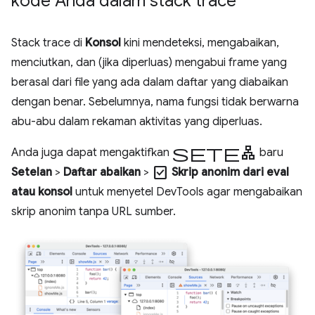
kode Anda dalam stack trace
Stack trace di
Konsol
kini mendeteksi, mengabaikan,
menciutkan, dan (jika diperluas) mengabui frame yang
berasal dari file yang ada dalam daftar yang diabaikan
dengan benar. Sebelumnya, nama fungsi tidak berwarna
abu-abu dalam rekaman aktivitas yang diperluas.
setelan
Anda juga dapat mengaktifkan
baru
check_box
Setelan
>
Daftar abaikan
>
Skrip anonim dari eval
atau konsol
untuk menyetel DevTools agar mengabaikan
skrip anonim tanpa URL sumber.