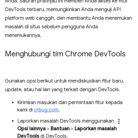
Anda. Saluran pratinjau ini memberi Anda akses ke fitur
DevTools terbaru, memungkinkan Anda menguji API
platform web canggih, dan membantu Anda menemukan
masalah di situs sebelum pengguna Anda
menemukannya.
Menghubungi tim Chrome Dev
Tools
Gunakan opsi berikut untuk mendiskusikan fitur baru,
update, atau hal lain yang terkait dengan DevTools.
Kirimkan masukan dan permintaan fitur kepada
kami di
crbug.com
.
more_vert
Laporkan masalah DevTools menggunakan
Opsi lainnya
>
Bantuan
>
Laporkan masalah
DevTools
di DevTools.