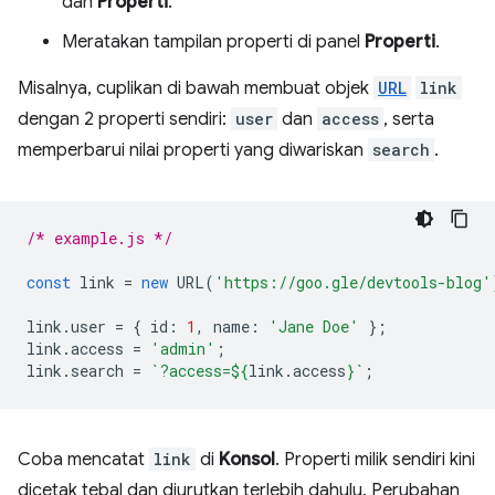
dan
Properti
.
Meratakan tampilan properti di panel
Properti
.
Misalnya, cuplikan di bawah membuat objek
URL
link
dengan 2 properti sendiri:
user
dan
access
, serta
memperbarui nilai properti yang diwariskan
search
.
/* example.js */
const
link
=
new
URL
(
'https://goo.gle/devtools-blog'
link
.
user
=
{
id
:
1
,
name
:
'Jane Doe'
};
link
.
access
=
'admin'
;
link
.
search
=
`?access=
${
link
.
access
}
`
;
Coba mencatat
link
di
Konsol
. Properti milik sendiri kini
dicetak tebal dan diurutkan terlebih dahulu. Perubahan