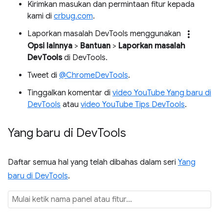
Kirimkan masukan dan permintaan fitur kepada
kami di
crbug.com
.
more_vert
Laporkan masalah DevTools menggunakan
Opsi lainnya
>
Bantuan
>
Laporkan masalah
DevTools
di DevTools.
Tweet di
@ChromeDevTools
.
Tinggalkan komentar di
video YouTube Yang baru di
DevTools
atau
video YouTube Tips DevTools
.
Yang baru di Dev
Tools
Daftar semua hal yang telah dibahas dalam seri
Yang
baru di DevTools
.