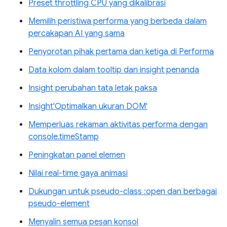
Preset throttling CPU yang dikalibrasi
Memilih peristiwa performa yang berbeda dalam
percakapan AI yang sama
Penyorotan pihak pertama dan ketiga di Performa
Data kolom dalam tooltip dan insight penanda
Insight perubahan tata letak paksa
Insight'Optimalkan ukuran DOM'
Memperluas rekaman aktivitas performa dengan
console.timeStamp
Peningkatan panel elemen
Nilai real-time gaya animasi
Dukungan untuk pseudo-class :open dan berbagai
pseudo-element
Menyalin semua pesan konsol