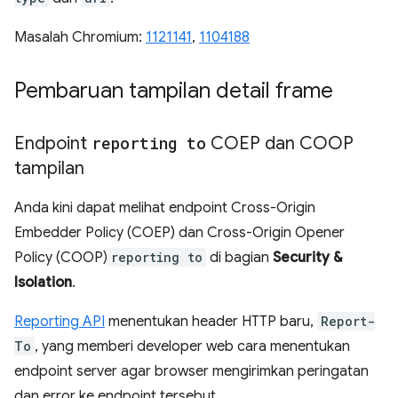
Masalah Chromium:
1121141
,
1104188
Pembaruan tampilan detail frame
Endpoint
reporting to
COEP dan COOP
tampilan
Anda kini dapat melihat endpoint Cross-Origin
Embedder Policy (COEP) dan Cross-Origin Opener
Policy (COOP)
reporting to
di bagian
Security &
Isolation
.
Reporting API
menentukan header HTTP baru,
Report-
To
, yang memberi developer web cara menentukan
endpoint server agar browser mengirimkan peringatan
dan error ke endpoint tersebut.