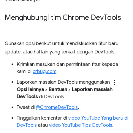
Menghubungi tim Chrome Dev
Tools
Gunakan opsi berikut untuk mendiskusikan fitur baru,
update, atau hal lain yang terkait dengan DevTools.
Kirimkan masukan dan permintaan fitur kepada
kami di
crbug.com
.
more_vert
Laporkan masalah DevTools menggunakan
Opsi lainnya
>
Bantuan
>
Laporkan masalah
DevTools
di DevTools.
Tweet di
@ChromeDevTools
.
Tinggalkan komentar di
video YouTube Yang baru di
DevTools
atau
video YouTube Tips DevTools
.