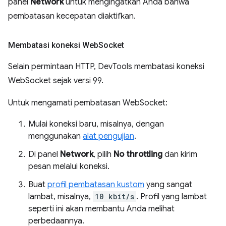
panel
Network
untuk mengingatkan Anda bahwa
pembatasan kecepatan diaktifkan.
Membatasi koneksi Web
Socket
Selain permintaan HTTP, DevTools membatasi koneksi
WebSocket sejak versi 99.
Untuk mengamati pembatasan WebSocket:
Mulai koneksi baru, misalnya, dengan
menggunakan
alat pengujian
.
Di panel
Network
, pilih
No throttling
dan kirim
pesan melalui koneksi.
Buat
profil pembatasan kustom
yang sangat
lambat, misalnya,
10 kbit/s
. Profil yang lambat
seperti ini akan membantu Anda melihat
perbedaannya.