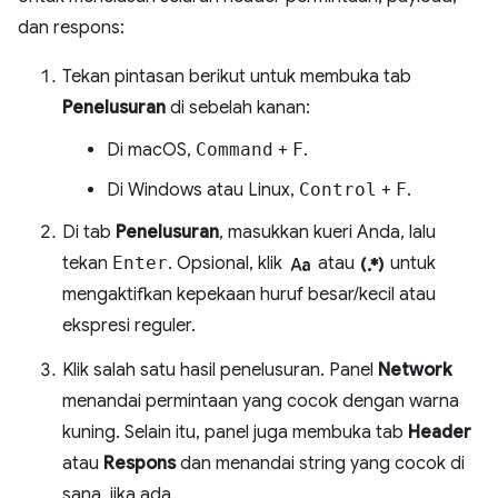
dan respons:
Tekan pintasan berikut untuk membuka tab
Penelusuran
di sebelah kanan:
Di macOS,
Command
+
F
.
Di Windows atau Linux,
Control
+
F
.
Di tab
Penelusuran
, masukkan kueri Anda, lalu
match_case
regular_expression
tekan
Enter
. Opsional, klik
atau
untuk
mengaktifkan kepekaan huruf besar/kecil atau
ekspresi reguler.
Klik salah satu hasil penelusuran. Panel
Network
menandai permintaan yang cocok dengan warna
kuning. Selain itu, panel juga membuka tab
Header
atau
Respons
dan menandai string yang cocok di
sana, jika ada.