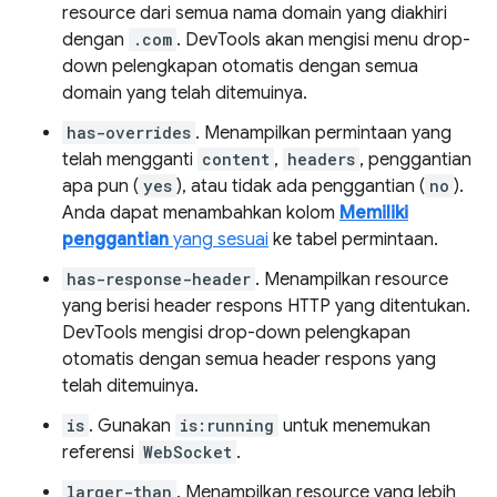
resource dari semua nama domain yang diakhiri
dengan
.com
. DevTools akan mengisi menu drop-
down pelengkapan otomatis dengan semua
domain yang telah ditemuinya.
has-overrides
. Menampilkan permintaan yang
telah mengganti
content
,
headers
, penggantian
apa pun (
yes
), atau tidak ada penggantian (
no
).
Anda dapat menambahkan kolom
Memiliki
penggantian
yang sesuai
ke tabel permintaan.
has-response-header
. Menampilkan resource
yang berisi header respons HTTP yang ditentukan.
DevTools mengisi drop-down pelengkapan
otomatis dengan semua header respons yang
telah ditemuinya.
is
. Gunakan
is:running
untuk menemukan
referensi
WebSocket
.
larger-than
. Menampilkan resource yang lebih