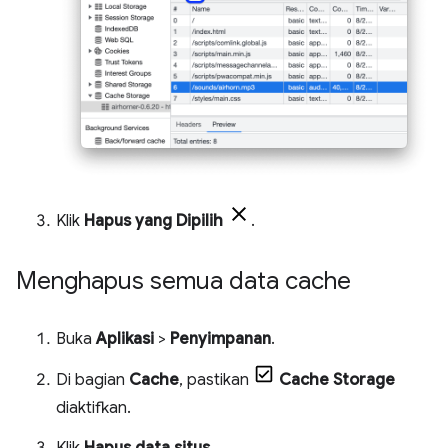
Klik
Hapus yang Dipilih
.
Menghapus semua data cache
Buka
Aplikasi
>
Penyimpanan
.
Di bagian
Cache
, pastikan
Cache Storage
diaktifkan.
Klik
Hapus data situs
.