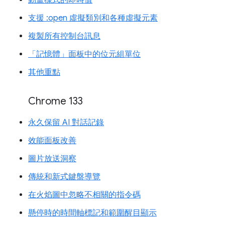
動畫樣式的即時值
支援 :open 虛擬類別和各種虛擬元素
複製所有控制台訊息
「記憶體」面板中的位元組單位
其他重點
Chrome 133
永久保留 AI 對話記錄
效能面板改善
圖片放送洞察
傳統和新式鍵盤導覽
在火焰圖中忽略不相關的指令碼
懸停時的時間軸標記和範圍醒目顯示