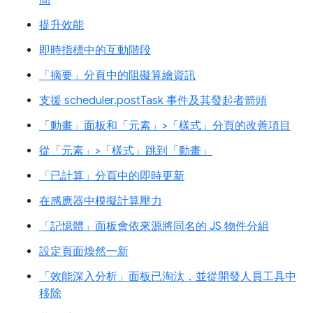
間
提升效能
即時指標中的互動階段
「摘要」分頁中的阻礙算繪資訊
支援 scheduler.postTask 事件及其發起者箭頭
「動畫」面板和「元素」>「樣式」分頁的改善項目
從「元素」>「樣式」跳到「動畫」
「已計算」分頁中的即時更新
在感應器中模擬計算壓力
「記憶體」面板會依來源將同名的 JS 物件分組
設定頁面煥然一新
「效能深入分析」面板已淘汰，並從開發人員工具中
移除