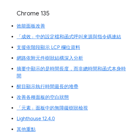
Chrome 135
效能面板改善
「成效」中的設定檔和函式呼叫來源與指令碼連結
支援依階段顯示 LCP 欄位資料
網路依附元件樹狀結構深入分析
摘要中顯示的是時間長度，而非總時間和函式本身時
間
醒目顯示執行時間最長的堆疊
改善各種面板的空白狀態
「元素」面板中的無障礙樹狀檢視
Lighthouse 12.4.0
其他重點