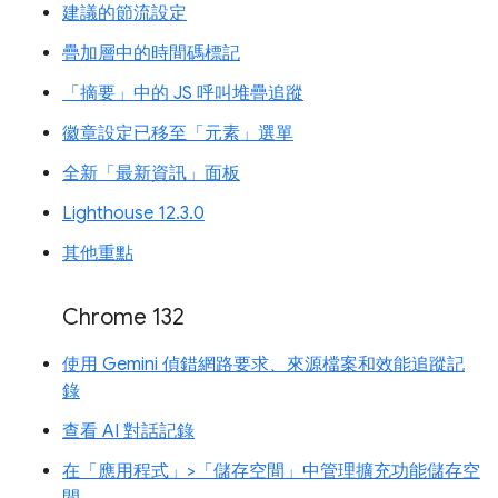
建議的節流設定
疊加層中的時間碼標記
「摘要」中的 JS 呼叫堆疊追蹤
徽章設定已移至「元素」選單
全新「最新資訊」面板
Lighthouse 12.3.0
其他重點
Chrome 132
使用 Gemini 偵錯網路要求、來源檔案和效能追蹤記
錄
查看 AI 對話記錄
在「應用程式」>「儲存空間」中管理擴充功能儲存空