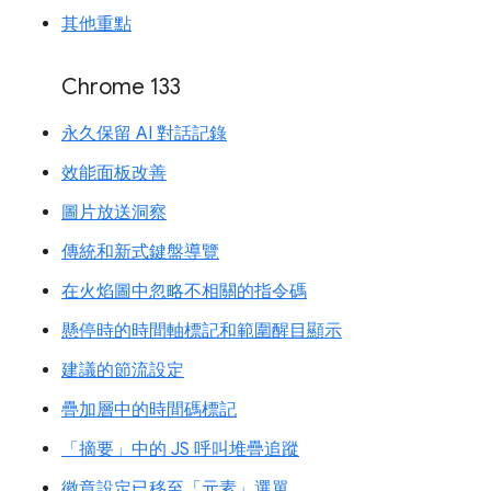
其他重點
Chrome 133
永久保留 AI 對話記錄
效能面板改善
圖片放送洞察
傳統和新式鍵盤導覽
在火焰圖中忽略不相關的指令碼
懸停時的時間軸標記和範圍醒目顯示
建議的節流設定
疊加層中的時間碼標記
「摘要」中的 JS 呼叫堆疊追蹤
徽章設定已移至「元素」選單