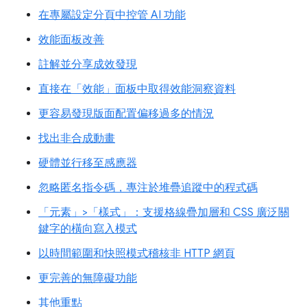
在專屬設定分頁中控管 AI 功能
效能面板改善
註解並分享成效發現
直接在「效能」面板中取得效能洞察資料
更容易發現版面配置偏移過多的情況
找出非合成動畫
硬體並行移至感應器
忽略匿名指令碼，專注於堆疊追蹤中的程式碼
「元素」>「樣式」：支援格線疊加層和 CSS 廣泛關
鍵字的橫向寫入模式
以時間範圍和快照模式稽核非 HTTP 網頁
更完善的無障礙功能
其他重點