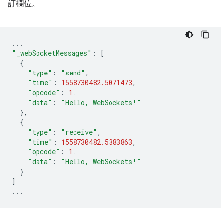
訂欄位。
...
"_webSocketMessages"
:
[
{
"type"
:
"send"
,
"time"
:
1558730482.5071473
,
"opcode"
:
1
,
"data"
:
"Hello, WebSockets!"
},
{
"type"
:
"receive"
,
"time"
:
1558730482.5883863
,
"opcode"
:
1
,
"data"
:
"Hello, WebSockets!"
}
]
...