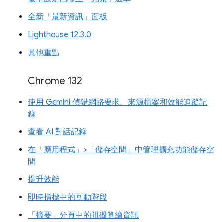
全新「最新資訊」面板
Lighthouse 12.3.0
其他重點
Chrome 132
使用 Gemini 偵錯網路要求、來源檔案和效能追蹤記
錄
查看 AI 對話記錄
在「應用程式」>「儲存空間」中管理擴充功能儲存空
間
提升效能
即時指標中的互動階段
「摘要」分頁中的阻礙算繪資訊