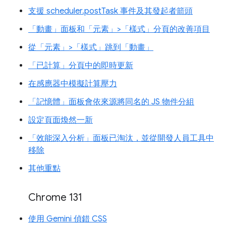
支援 scheduler.postTask 事件及其發起者箭頭
「動畫」面板和「元素」>「樣式」分頁的改善項目
從「元素」>「樣式」跳到「動畫」
「已計算」分頁中的即時更新
在感應器中模擬計算壓力
「記憶體」面板會依來源將同名的 JS 物件分組
設定頁面煥然一新
「效能深入分析」面板已淘汰，並從開發人員工具中
移除
其他重點
Chrome 131
使用 Gemini 偵錯 CSS