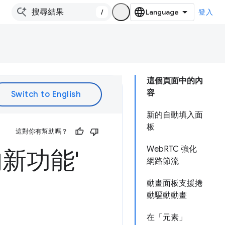
/
登入
這個頁面中的內
容
新的自動填入面
板
這對你有幫助嗎？
WebRTC 強化
的新功能'
網路節流
動畫面板支援捲
動驅動動畫
在「元素」