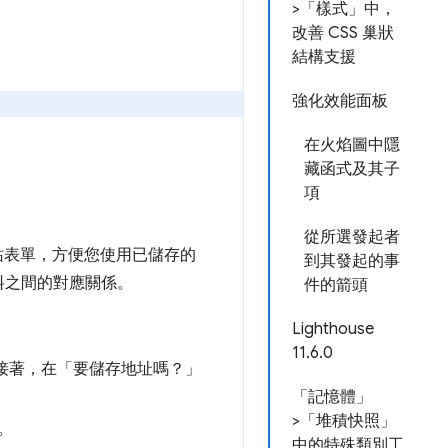
>「樣式」中，
改善 CSS 巢狀
結構支援
強化效能面板
在火焰圖中隱
藏函式及其子
項
從所選發起者
站表單，方便您使用已儲存的
到其發起的事
料之間的對應關係。
件的箭頭
Lighthouse
11.6.0
接著，在「要儲存地址嗎？」
「記憶體」
>「堆積快照」
。
中的特殊類別工