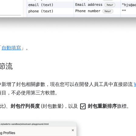
「
自動填寫
」。
路節流
中新增了封包相關參數，現在您可以在開發人員工具中直接節流
項目，不必使用第三方軟體。
check_box
比)、
封包佇列長度
(封包數量)，以及
封包重新排序
旗標。