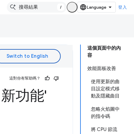
/
登入
這個頁面中的內
容
效能面板改善
這對你有幫助嗎？
使用更新的曲
目設定模式移
的新功能'
動及隱藏曲目
忽略火焰圖中
的指令碼
將 CPU 節流