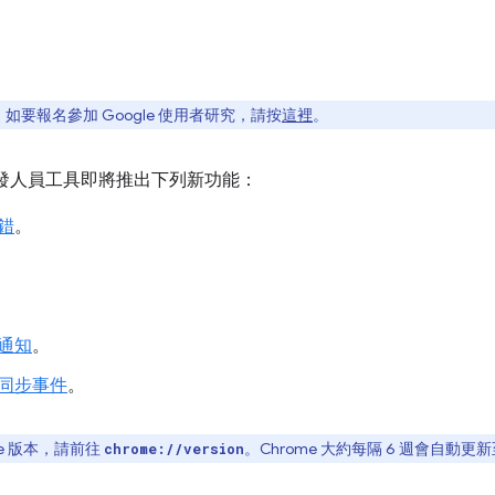
要報名參加 Google 使用者研究，請按
這裡
。
 版開發人員工具即將推出下列新功能：
錯
。
通知
。
同步事件
。
e 版本，請前往
。Chrome 大約每隔 6 週會自動
chrome://version