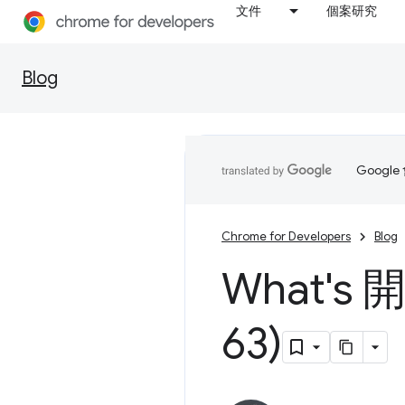
文件
個案研究
Blog
Goog
Chrome for Developers
Blog
What's
63)