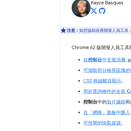
Kayce Basques
注意：
如想協助改善開發人員工具，如
Chrome 62 版開發人員
在
控制台
中支援頂層
a
可擷取部分檢視區塊的
CSS 格線醒目顯示
。
用於查詢物件的全新
C
控制台
中的
負片濾鏡
和
在「網路」
面板中匯入 
可預覽的快取資源
。