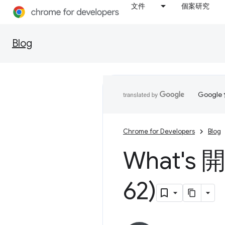
文件
個案研究
Blog
Goog
Chrome for Developers
Blog
What's
62)