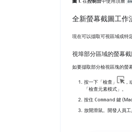
圖 1
. 在
控制台
中使用頂層
a
全新螢幕截圖工作
現在可以擷取可視區域或特定 
視埠部分區域的螢幕截
如要擷取部分檢視區塊的螢
按一下「檢查」
，
「檢查元素模式」。
按住
Command
鍵 (Ma
放開滑鼠。開發人員工