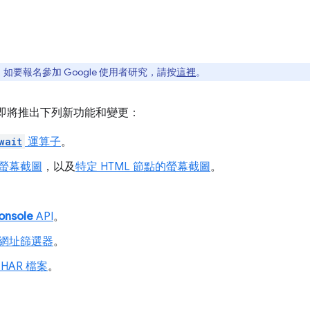
要報名參加 Google 使用者研究，請按
這裡
。
工具即將推出下列新功能和變更：
wait
運算子
。
螢幕截圖
，以及
特定 HTML 節點的螢幕截圖
。
onsole
API
。
網址篩選器
。
HAR 檔案
。