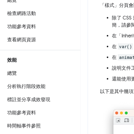
總覽
「樣式」
分頁會
檢查網路活動
除了 CS
簡，請參
功能參考資料
在「Inherit
查看網頁資源
在
var()
在
anima
效能
說明文件
總覽
還能使用
分析執行階段效能
以下是其中幾項
標註並分享成效發現
功能參考資料
時間軸事件參照