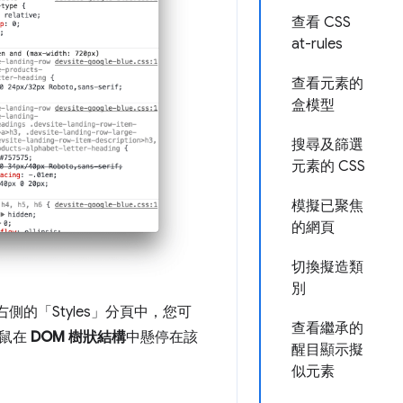
查看 CSS
at-rules
查看元素的
盒模型
搜尋及篩選
元素的 CSS
模擬已聚焦
的網頁
切換擬造類
別
的「Styles」
分頁中，您可
查看繼承的
滑鼠在
DOM 樹狀結構
中懸停在該
醒目顯示擬
似元素