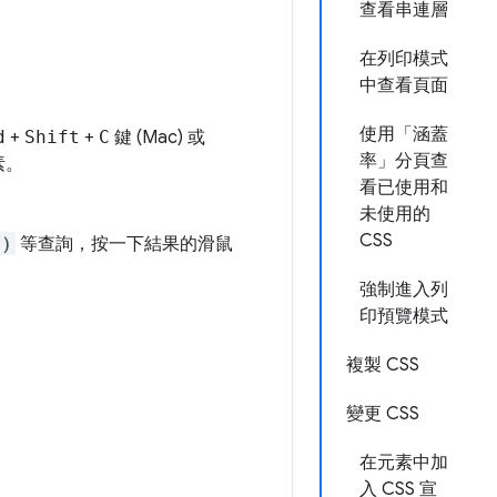
查看串連層
在列印模式
中查看頁面
使用「涵蓋
d
+
Shift
+
C
鍵 (Mac) 或
率」分頁查
素。
看已使用和
未使用的
CSS
')
等查詢，按一下結果的滑鼠
強制進入列
印預覽模式
複製 CSS
變更 CSS
在元素中加
入 CSS 宣