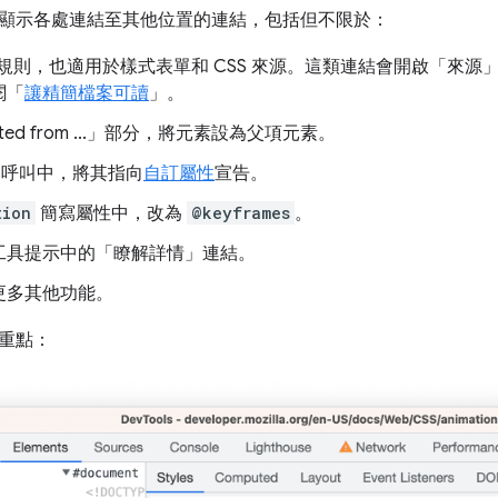
顯示各處連結至其他位置的連結，包括但不限於：
S 規則，也適用於樣式表單和 CSS 來源。這類連結會開啟「來源
閱「
讓精簡檔案可讀
」。
ed from ...」
部分，將元素設為父項元素。
呼叫中，將其指向
自訂屬性
宣告。
tion
簡寫屬性中，改為
@keyframes
。
工具提示中的「瞭解詳情」
連結。
更多其他功能。
重點：