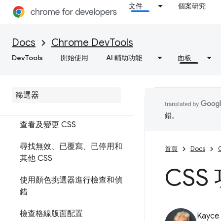
文件
個案研究
元素
Docs
Chrome DevTools
DevTools
開始使用
AI 輔助功能
面板
總覽
DOM
CSS
錯。
查看及變更 CSS
尋找無效、已覆寫、已停用和
首頁
Docs
其他 CSS
CS
使用顏色挑選器進行檢查和偵
錯
檢查格線版面配置
Kayce