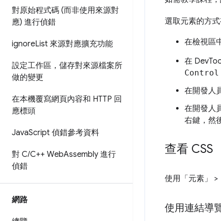
對原始程式碼 (而非使用來源對
選取元素的方式
應) 進行偵錯
在檢視區
ignore
List 來源對應擴充功能
在 DevTo
設定工作區，儲存對來源檔案所
Control
做的變更
在開發人員
在本機覆寫網頁內容和 HTTP 回
在開發人
應標頭
右鍵，然
Java
Script 偵錯參考資料
查看 CSS
對 C
/
C++ Web
Assembly 進行
偵錯
使用「元素」
>
網路
使用連結導