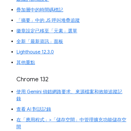
疊加層中的時間碼標記
「摘要」中的 JS 呼叫堆疊追蹤
徽章設定已移至「元素」選單
全新「最新資訊」面板
Lighthouse 12.3.0
其他重點
Chrome 132
使用 Gemini 偵錯網路要求、來源檔案和效能追蹤記
錄
查看 AI 對話記錄
在「應用程式」>「儲存空間」中管理擴充功能儲存空
間