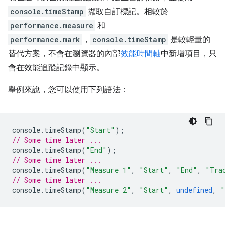
console.timeStamp
擷取自訂標記。相較於
performance.measure
和
performance.mark
，
console.timeStamp
是較輕量的
替代方案，不會在瀏覽器的內部
效能時間軸
中新增項目，只
會在效能追蹤記錄中顯示。
舉例來說，您可以使用下列語法：
console
.
timeStamp
(
"Start"
);
// Some time later ...
console
.
timeStamp
(
"End"
);
// Some time later ...
console
.
timeStamp
(
"Measure 1"
,
"Start"
,
"End"
,
"Tra
// Some time later ...
console
.
timeStamp
(
"Measure 2"
,
"Start"
,
undefined
,
"