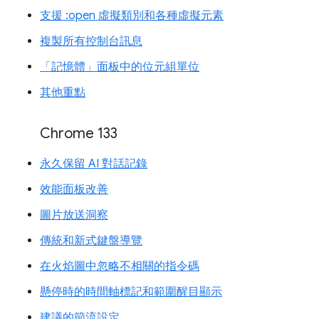
支援 :open 虛擬類別和各種虛擬元素
複製所有控制台訊息
「記憶體」面板中的位元組單位
其他重點
Chrome 133
永久保留 AI 對話記錄
效能面板改善
圖片放送洞察
傳統和新式鍵盤導覽
在火焰圖中忽略不相關的指令碼
懸停時的時間軸標記和範圍醒目顯示
建議的節流設定