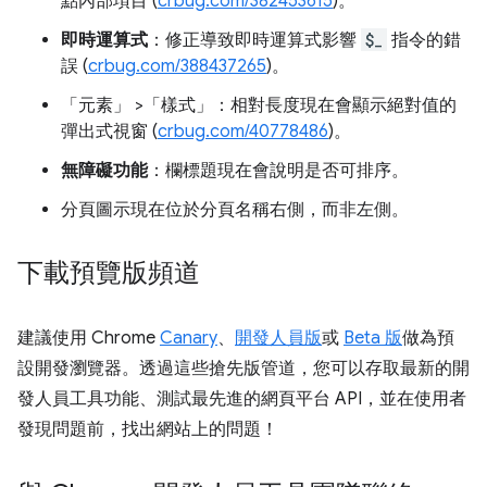
點內部項目 (
crbug.com/382453615
)。
即時運算式
：修正導致即時運算式影響
$_
指令的錯
誤 (
crbug.com/388437265
)。
「元素」
>「樣式」
：相對長度現在會顯示絕對值的
彈出式視窗 (
crbug.com/40778486
)。
無障礙功能
：欄標題現在會說明是否可排序。
分頁圖示現在位於分頁名稱右側，而非左側。
下載預覽版頻道
建議使用 Chrome
Canary
、
開發人員版
或
Beta 版
做為預
設開發瀏覽器。透過這些搶先版管道，您可以存取最新的開
發人員工具功能、測試最先進的網頁平台 API，並在使用者
發現問題前，找出網站上的問題！