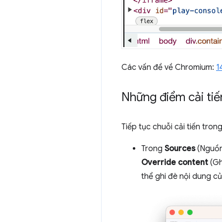
Các vấn đề về Chromium:
1
Những điểm cải tiế
Tiếp tục chuỗi cải tiến tron
Trong
Sources
(Nguồn
Override content
(Gh
thể ghi đè nội dung c