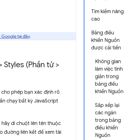
Tìm kiếm nâng
cao
Bảng điều
 Google tại đây
.
khiển Nguồn
được cải tiến
Không gian
 Styles (Phần tử >
làm việc tinh
giản trong
bảng điều
khiển Nguồn
y cho phép bạn xác định rõ
ần chạy bất kỳ JavaScript
Sắp xếp lại
các ngăn
trong bảng
, hãy di chuột lên tên thuộc
điều khiển
o đường liên kết để xem tài
Nguồn