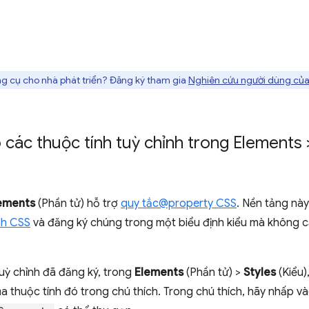
g cụ cho nhà phát triển? Đăng ký tham gia
Nghiên cứu người dùng của
các thuộc tính tuỳ chỉnh trong Elements >
ements
(Phần tử) hỗ trợ
quy tắc@property CSS
. Nền tảng nà
nh CSS
và đăng ký chúng trong một biểu định kiểu mà không c
tuỳ chỉnh đã đăng ký, trong
Elements
(Phần tử) >
Styles
(Kiểu)
a thuộc tính đó trong chú thích. Trong chú thích, hãy nhấp và