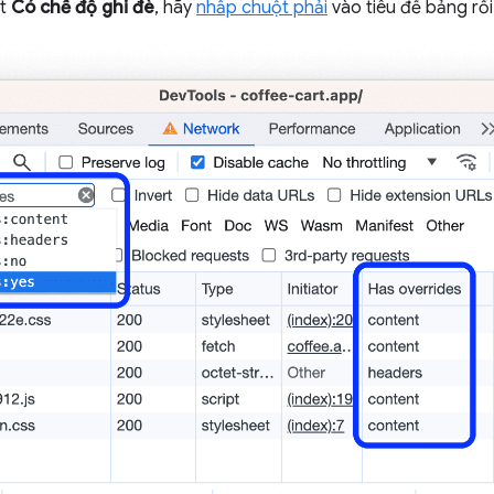
ột
Có chế độ ghi đè
, hãy
nhấp chuột phải
vào tiêu đề bảng rồi