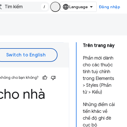
/
Đăng nhập
Trên trang này
Phần mới dành
cho các thuộc
tính tuỳ chỉnh
 không cho bạn không?
trong Elements
> Styles (Phần
cho nhà
tử > Kiểu)
Những điểm cải
tiến khác về
chế độ ghi đè
cục bộ