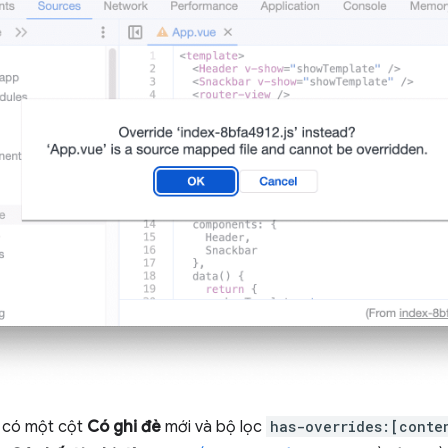
có một cột
Có ghi đè
mới và bộ lọc
has-overrides:[conte