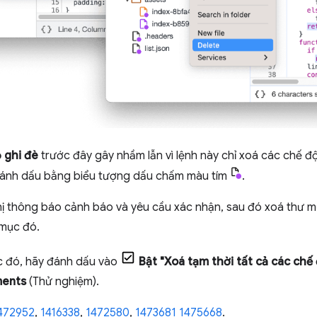
 ghi đè
trước đây gây nhầm lẫn vì lệnh này chỉ xoá các chế 
 đánh dấu bằng biểu tượng dấu chấm màu tím
.
hị thông báo cảnh báo và yêu cầu xác nhận, sau đó xoá thư 
 mục đó.
c đó, hãy đánh dấu vào
Bật "Xoá tạm thời tất cả các chế 
ments
(Thử nghiệm).
472952
,
1416338
,
1472580
,
1473681
1475668
.