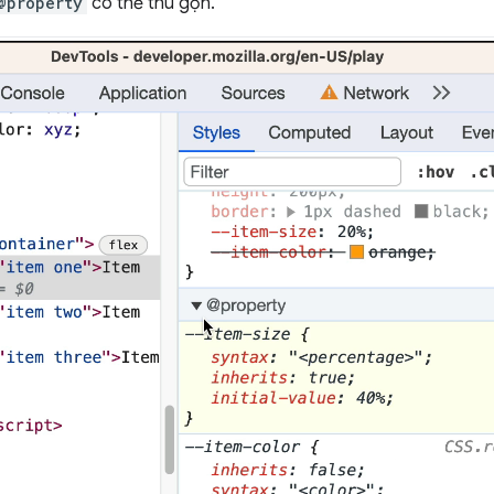
@property
có thể thu gọn.