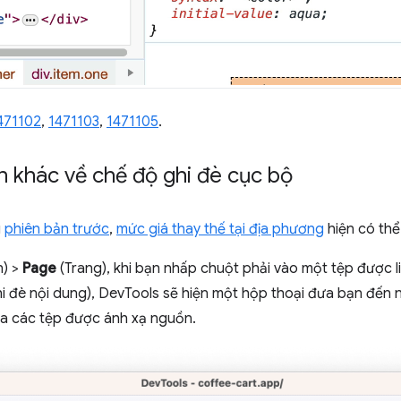
471102
,
1471103
,
1471105
.
n khác về chế độ ghi đè cục bộ
g
phiên bản trước
,
mức giá thay thế tại địa phương
hiện có thể
) >
Page
(Trang), khi bạn nhấp chuột phải vào một tệp được li
i đè nội dung), DevTools sẽ hiện một hộp thoại đưa bạn đến
ủa các tệp được ánh xạ nguồn.