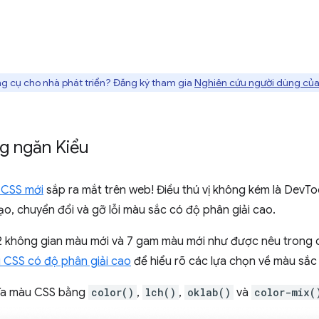
g cụ cho nhà phát triển? Đăng ký tham gia
Nghiên cứu người dùng của
g ngăn Kiểu
 CSS mới
sắp ra mắt trên web! Điều thú vị không kém là DevToo
tạo, chuyển đổi và gỡ lỗi màu sắc có độ phân giải cao.
2 không gian màu mới và 7 gam màu mới như được nêu trong
CSS có độ phân giải cao
để hiểu rõ các lựa chọn về màu sắc
ghĩa màu CSS bằng
color()
,
lch()
,
oklab()
và
color-mix(