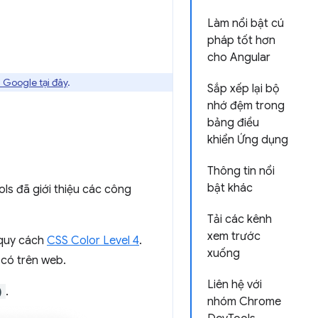
Làm nổi bật cú
pháp tốt hơn
cho Angular
 Google tại đây
.
Sắp xếp lại bộ
nhớ đệm trong
bảng điều
khiển Ứng dụng
Thông tin nổi
bật khác
ls đã giới thiệu các công
Tải các kênh
xem trước
 quy cách
CSS Color Level 4
.
xuống
 có trên web.
Liên hệ với
)
.
nhóm Chrome