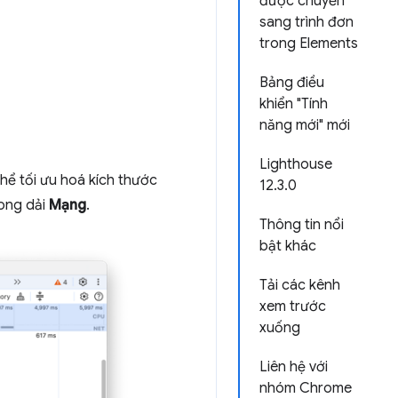
được chuyển
sang trình đơn
trong Elements
Bảng điều
khiển "Tính
năng mới" mới
Lighthouse
hể tối ưu hoá kích thước
12.3.0
rong dải
Mạng
.
Thông tin nổi
bật khác
Tải các kênh
xem trước
xuống
Liên hệ với
nhóm Chrome