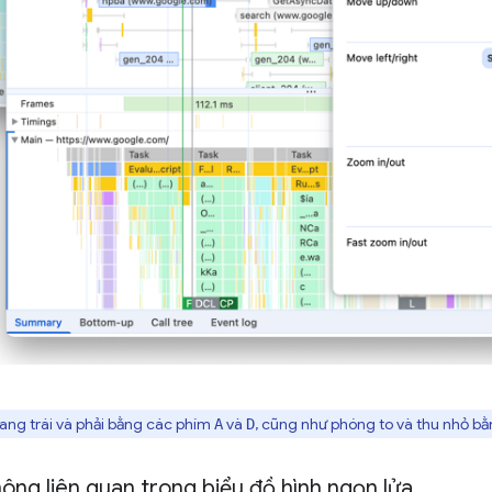
ang trái và phải bằng các phím
và
, cũng như phóng to và thu nhỏ b
A
D
ông liên quan trong biểu đồ hình ngọn lửa