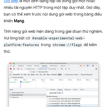
Gói web
là một định dạng tệp để đóng gói một hoặc
nhiều tài nguyên HTTP trong một tệp duy nhất. Giờ đây,
bạn có thể xem trước nội dung gói web trong bảng điều
khiển
Mạng
.
Tính năng gói web hiện đang trong giai đoạn thử nghiệm.
Vui lòng bật cờ
#enable-experimental-web-
platform-features
trong
chrome://flags
để kiểm
thử.