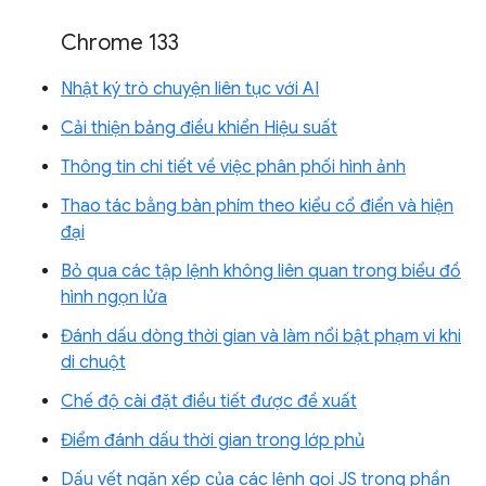
Chrome 133
Nhật ký trò chuyện liên tục với AI
Cải thiện bảng điều khiển Hiệu suất
Thông tin chi tiết về việc phân phối hình ảnh
Thao tác bằng bàn phím theo kiểu cổ điển và hiện
đại
Bỏ qua các tập lệnh không liên quan trong biểu đồ
hình ngọn lửa
Đánh dấu dòng thời gian và làm nổi bật phạm vi khi
di chuột
Chế độ cài đặt điều tiết được đề xuất
Điểm đánh dấu thời gian trong lớp phủ
Dấu vết ngăn xếp của các lệnh gọi JS trong phần