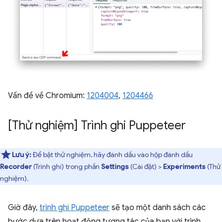
Vấn đề về Chromium:
1204004
,
1204466
[Thử nghiệm] Trình ghi Puppeteer
Lưu ý:
Để bật thử nghiệm, hãy đánh dấu vào hộp đánh dấu
Recorder
(Trình ghi) trong phần
Settings
(Cài đặt) >
Experiments
(Thử
nghiệm).
Giờ đây,
trình ghi Puppeteer
sẽ tạo một danh sách các
bước dựa trên hoạt động tương tác của bạn với trình