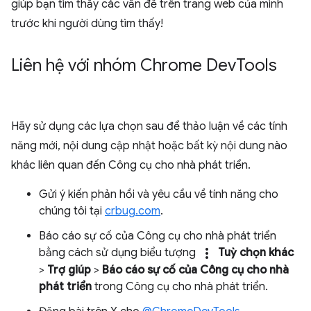
giúp bạn tìm thấy các vấn đề trên trang web của mình
trước khi người dùng tìm thấy!
Liên hệ với nhóm Chrome Dev
Tools
Hãy sử dụng các lựa chọn sau để thảo luận về các tính
năng mới, nội dung cập nhật hoặc bất kỳ nội dung nào
khác liên quan đến Công cụ cho nhà phát triển.
Gửi ý kiến phản hồi và yêu cầu về tính năng cho
chúng tôi tại
crbug.com
.
Báo cáo sự cố của Công cụ cho nhà phát triển
more_vert
bằng cách sử dụng biểu tượng
Tuỳ chọn khác
>
Trợ giúp
>
Báo cáo sự cố của Công cụ cho nhà
phát triển
trong Công cụ cho nhà phát triển.