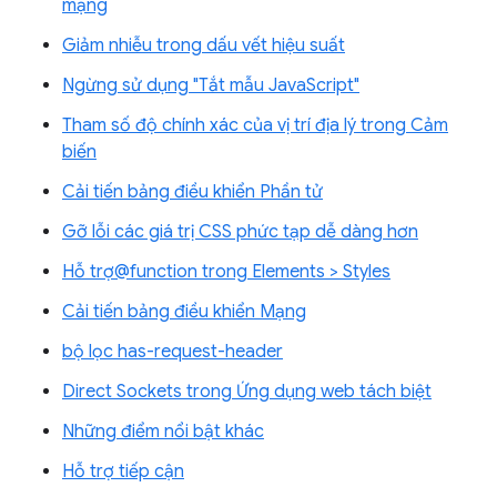
mạng
Giảm nhiễu trong dấu vết hiệu suất
Ngừng sử dụng "Tắt mẫu JavaScript"
Tham số độ chính xác của vị trí địa lý trong Cảm
biến
Cải tiến bảng điều khiển Phần tử
Gỡ lỗi các giá trị CSS phức tạp dễ dàng hơn
Hỗ trợ@function trong Elements > Styles
Cải tiến bảng điều khiển Mạng
bộ lọc has-request-header
Direct Sockets trong Ứng dụng web tách biệt
Những điểm nổi bật khác
Hỗ trợ tiếp cận