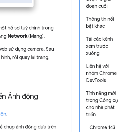
đoạn cuối
Thông tin nổi
bật khác
một hồ sơ tuỳ chỉnh trong
bảng
Network
(Mạng).
Tải các kênh
xem trước
 web sử dụng camera. Sau
xuống
ình, rồi quay lại trang,
Liên hệ với
nhóm Chrome
DevTools
Tính năng mới
iển Ảnh động
trong Công cụ
cho nhà phát
uộn
.
triển
g để chụp ảnh động dựa trên
Chrome 143