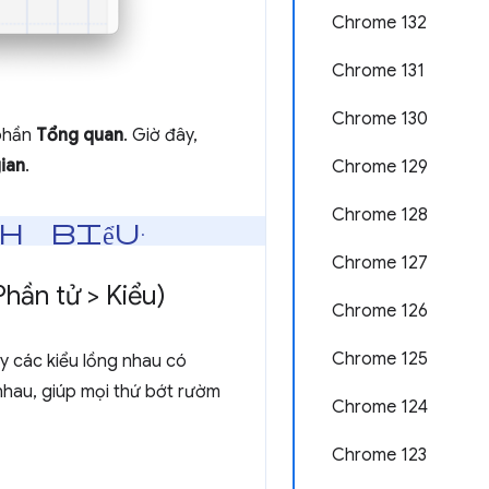
Chrome 132
Chrome 131
Chrome 130
 phần
Tổng quan
. Giờ đây,
ian
.
Chrome 129
Chrome 128
ch biểu
.
Chrome 127
Phần tử > Kiểu)
Chrome 126
Chrome 125
ấy các kiểu lồng nhau có
nhau, giúp mọi thứ bớt rườm
Chrome 124
Chrome 123