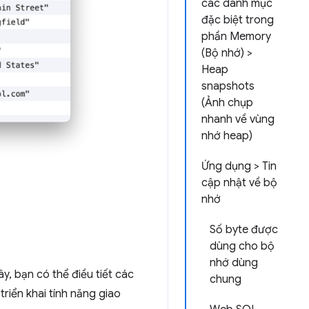
các danh mục
đặc biệt trong
phần Memory
(Bộ nhớ) >
Heap
snapshots
(Ảnh chụp
nhanh về vùng
nhớ heap)
Ứng dụng > Tin
cập nhật về bộ
nhớ
Số byte được
dùng cho bộ
nhớ dùng
y, bạn có thể điều tiết các
chung
riển khai tính năng giao