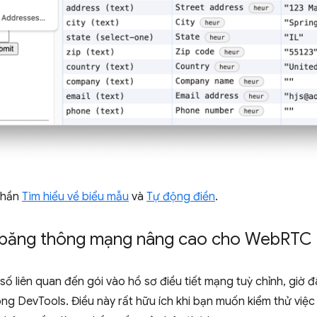
phần
Tìm hiểu về biểu mẫu
và
Tự động điền
.
ế băng thông mạng nâng cao cho Web
RTC
ố liên quan đến gói vào hồ sơ điều tiết mạng tuỳ chỉnh, giờ đâ
ng DevTools. Điều này rất hữu ích khi bạn muốn kiểm thử việc t