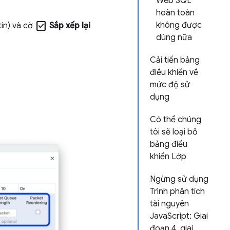
Web SQL
hoàn toàn
check_box
không được
tin) và cờ
Sắp xếp lại
dùng nữa
Cải tiến bảng
điều khiển về
mức độ sử
dụng
Có thể chúng
tôi sẽ loại bỏ
bảng điều
khiển Lớp
Ngừng sử dụng
Trình phân tích
tài nguyên
JavaScript: Giai
đoạn 4, giai