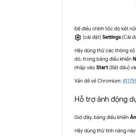
Để điều chỉnh tốc độ kết nố
settings
(cài đặt)
Settings
(Cài đ
Hãy dùng thử các thông số
đó, trong bảng điều khiển
N
nhấp vào
Start
(Bắt đầu) v
Vấn đề về Chromium:
41175
Hỗ trợ ảnh động d
Giờ đây, bảng điều khiển
Ản
Hãy dùng thử tính năng này