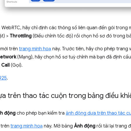
i WebRTC, hãy chỉ định các thông số liên quan đến gói trong 
ặt) >
Throttling
(Điều chỉnh tốc độ) rồi chọn hồ sơ đó trong 
 mới trên
trang minh hoạ
này. Trước tiên, hãy cho phép trang
etwork
(Mạng), hãy chọn hồ sơ tuỳ chỉnh mà bạn đã định cấu h
à
Call
(Gọi).
925
.
ựa trên thao tác cuộn trong bảng điều kh
h động
cho phép bạn kiểm tra
ảnh động dựa trên thao tác c
 trên
trang minh hoạ
này. Mở bảng
Ảnh động
rồi tải lại tran