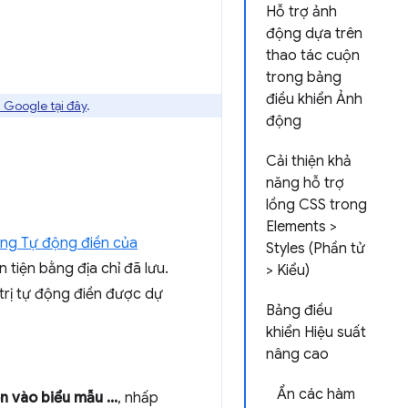
Hỗ trợ ảnh
động dựa trên
thao tác cuộn
trong bảng
điều khiển Ảnh
 Google tại đây
.
động
Cải thiện khả
năng hỗ trợ
lồng CSS trong
Elements >
ăng Tự động điền của
Styles (Phần tử
tiện bằng địa chỉ đã lưu.
> Kiểu)
 trị tự động điền được dự
Bảng điều
khiển Hiệu suất
nâng cao
Ẩn các hàm
n vào biểu mẫu ...
, nhấp