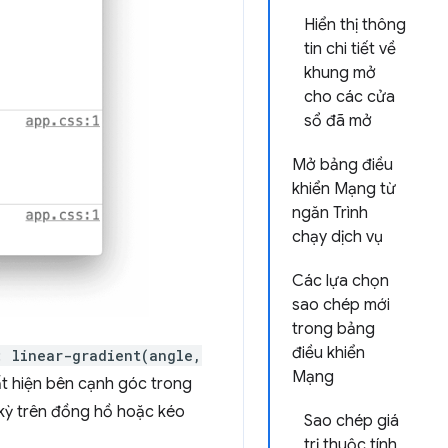
Hiển thị thông
tin chi tiết về
khung mở
cho các cửa
sổ đã mở
Mở bảng điều
khiển Mạng từ
ngăn Trình
chạy dịch vụ
Các lựa chọn
sao chép mới
trong bảng
điều khiển
: linear-gradient(angle,
Mạng
ất hiện bên cạnh góc trong
 kỳ trên đồng hồ hoặc kéo
Sao chép giá
trị thuộc tính