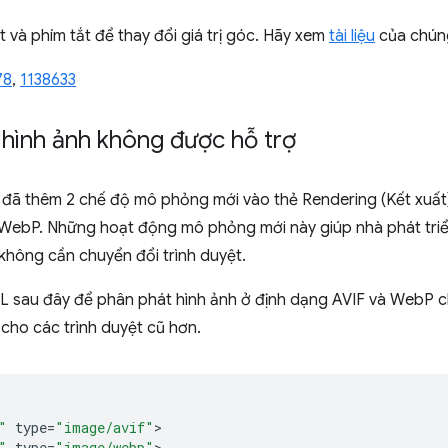
và phím tắt để thay đổi giá trị góc. Hãy xem
tài liệu
của chúng
78
,
1138633
 hình ảnh không được hỗ trợ
 đã thêm 2 chế độ mô phỏng mới vào thẻ Rendering (Kết xuất
 WebP. Những hoạt động mô phỏng mới này giúp nhà phát triể
không cần chuyển đổi trình duyệt.
 sau đây để phân phát hình ảnh ở định dạng AVIF và WebP ch
cho các trình duyệt cũ hơn.
"
type
=
"image/avif"
"
type
=
"image/webp"