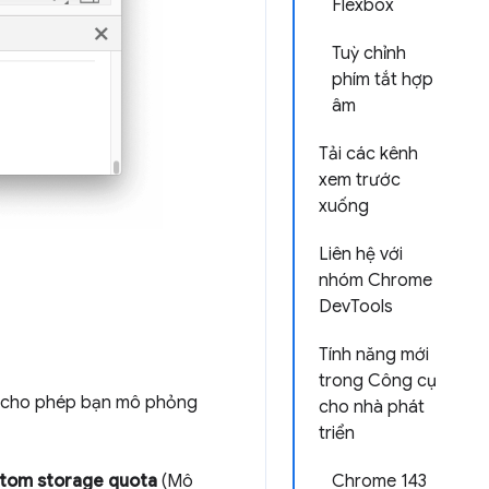
Flexbox
Tuỳ chỉnh
phím tắt hợp
âm
Tải các kênh
xem trước
xuống
Liên hệ với
nhóm Chrome
DevTools
Tính năng mới
trong Công cụ
ày cho phép bạn mô phỏng
cho nhà phát
triển
stom storage quota
(Mô
Chrome 143