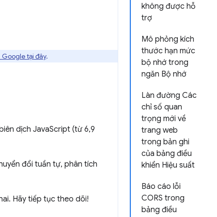
không được hỗ
trợ
Mô phỏng kích
thước hạn mức
 Google tại đây
.
bộ nhớ trong
ngăn Bộ nhớ
Làn đường Các
chỉ số quan
trọng mới về
iên dịch JavaScript (từ 6,9
trang web
trong bản ghi
của bảng điều
huyển đổi tuần tự, phân tích
khiển Hiệu suất
Báo cáo lỗi
CORS trong
hai. Hãy tiếp tục theo dõi!
bảng điều