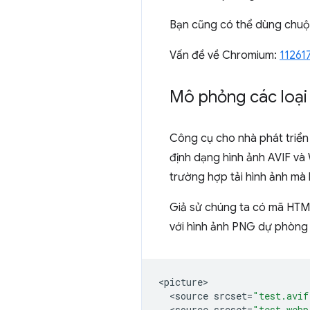
Bạn cũng có thể dùng chuột 
Vấn đề về Chromium:
11261
Mô phỏng các loại
Công cụ cho nhà phát triển
định dạng hình ảnh AVIF và
trường hợp tải hình ảnh mà 
Giả sử chúng ta có mã HTML
với hình ảnh PNG dự phòng 
<
picture
<
source
srcset
=
"test.avif
<
source
srcset
=
"test.webp