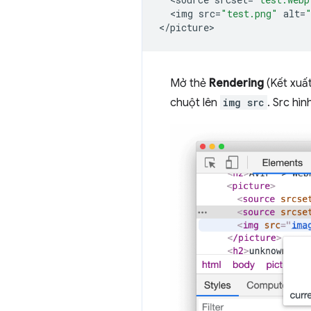
<
img
src
=
"test.png"
alt
=
<
/picture
Mở thẻ
Rendering
(Kết xuất
chuột lên
img src
. Src hìn