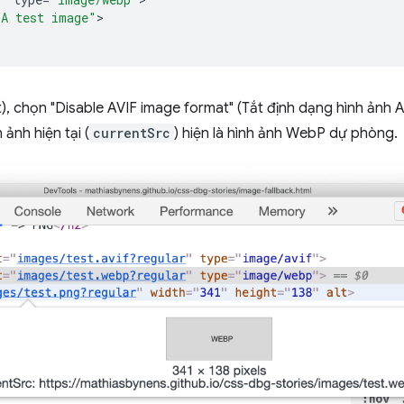
"A test image"
>

), chọn "Disable AVIF image format" (Tắt định dạng hình ảnh AV
h ảnh hiện tại (
currentSrc
) hiện là hình ảnh WebP dự phòng.