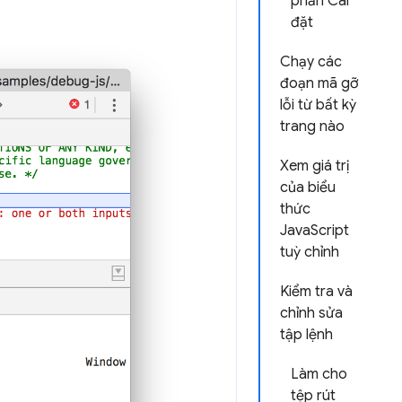
phần Cài
đặt
Chạy các
đoạn mã gỡ
lỗi từ bất kỳ
trang nào
Xem giá trị
của biểu
thức
JavaScript
tuỳ chỉnh
Kiểm tra và
chỉnh sửa
tập lệnh
Làm cho
tệp rút