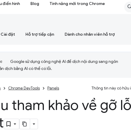
 điển hình
Blog
Tính năng mới trong Chrome
Cài đặt
Hỗ trợ tiếp cận
Dành cho nhân viên hỗ trợ
Google sử dụng công nghệ AI để dịch nội dung sang ngôn
ản dịch bằng AI có thể có lỗi.
s
Chrome DevTools
Panels
Thông tin này có hữu
iệu tham khảo về gỡ lỗ
t