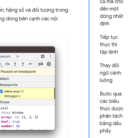
cả mã cho
đến một
biến, hằng số và đối tượng trong
dòng nhất
 cùng dòng bên cạnh các nội
định
Tiếp tục
thực thi
tập lệnh
Thay đổi
ngữ cảnh
luồng
Bước qua
các biểu
thức được
phân tách
bằng dấu
phẩy