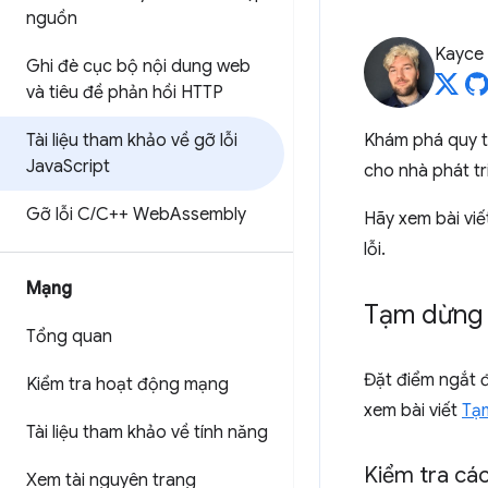
nguồn
Kayce
Ghi đè cục bộ nội dung web
và tiêu đề phản hồi HTTP
Tài liệu tham khảo về gỡ lỗi
Khám phá quy tr
Java
Script
cho nhà phát t
Gỡ lỗi C
/
C++ Web
Assembly
Hãy xem bài vi
lỗi.
Mạng
Tạm dừng 
Tổng quan
Đặt điểm ngắt đ
Kiểm tra hoạt động mạng
xem bài viết
Tạ
Tài liệu tham khảo về tính năng
Kiểm tra các
Xem tài nguyên trang