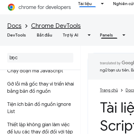
Tài liệu
Nghiên cứu
Nguồn
Tổng quan
Docs
Chrome DevTools
DevTools
Bắt đầu
Trợ lý AI
Panels
Gỡ lỗi JavaScript
Tạm dừng mã với các điểm
ngắt
ngữ bạn ưu tiên. B
Chạy đoạn mã Java
Script
Gỡ lỗi mã gốc thay vì triển khai
Trang chủ
Doc
bằng bản đồ nguồn
Tài l
Tiện ích bản đồ nguồn ignore
List
Scrip
Thiết lập không gian làm việc
để lưu các thay đổi đối với tệp