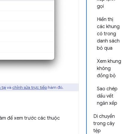
gọi
Hiển thị
các khung
có trong
danh sách
bỏ qua
Xem khung
không
đồng bộ
 tại
và
chỉnh sửa trực tiếp
hàm đó.
Sao chép
dấu vết
ngăn xếp
Di chuyển
 hàm để xem trước các thuộc
trong cây
tệp