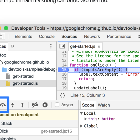
ể thực thi hàm mà không cần bước vào hàm đó.