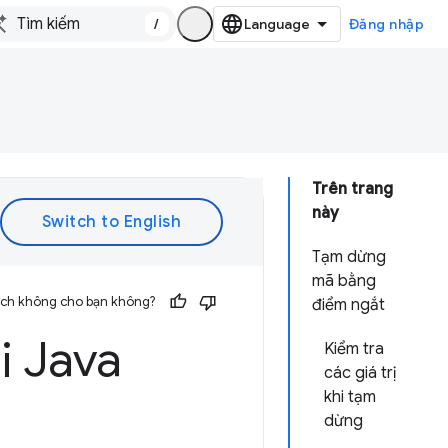
/
Đăng nhập
Trên trang
này
Tạm dừng
mã bằng
 ích không cho bạn không?
điểm ngắt
i Java
Kiểm tra
các giá trị
khi tạm
dừng