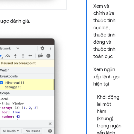
Xem và
chỉnh sửa
thuộc tính
được đánh giá.
cục bộ,
thuộc tính
đóng và
thuộc tính
toàn cục
Xem ngăn
xếp lệnh gọi
hiện tại
Khởi động
lại một
hàm
(khung)
trong ngăn
xếp lệnh