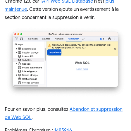
Chrome 123, car l'
API Web SQL Database
n'est
plus
maintenue
. Cette version ajoute un avertissement à la
section concernant la suppression à venir.
Pour en savoir plus, consultez
Abandon et suppression
de Web SQL
.
Problèmes Chromium :
1485966
.