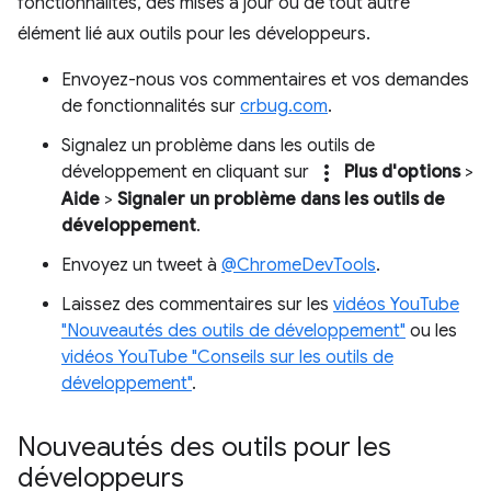
fonctionnalités, des mises à jour ou de tout autre
élément lié aux outils pour les développeurs.
Envoyez-nous vos commentaires et vos demandes
de fonctionnalités sur
crbug.com
.
Signalez un problème dans les outils de
more_vert
développement en cliquant sur
Plus d'options
>
Aide
>
Signaler un problème dans les outils de
développement
.
Envoyez un tweet à
@ChromeDevTools
.
Laissez des commentaires sur les
vidéos YouTube
"Nouveautés des outils de développement"
ou les
vidéos YouTube "Conseils sur les outils de
développement"
.
Nouveautés des outils pour les
développeurs